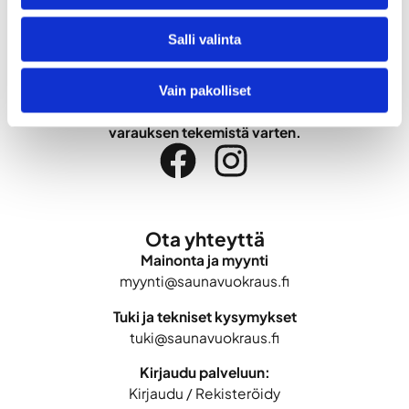
Saunavuokraus.fi
Salli valinta
Saunavuokraus.fi kokoaa yhteen vuokrattavat saunat eri
puolelta Suomea ja helpottaa saunojen löytämistä.
Vain pakolliset
Palvelu ohjaa käyttäjän vuokrattavan saunan sivustolle
varauksen tekemistä varten.
Ota yhteyttä
Mainonta ja myynti
myynti@saunavuokraus.fi
Tuki ja tekniset kysymykset
tuki@saunavuokraus.fi
Kirjaudu palveluun:
Kirjaudu
/
Rekisteröidy