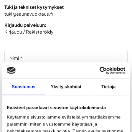
Tuki ja tekniset kysymykset
tuki@saunavuokraus.fi
Kirjaudu palveluun:
Kirjaudu
/
Rekisteröidy
Suostumus
Yksityiskohdat
Tietoja
Evästeet parantavat sivuston käyttökokemusta
Käytämme sivustollamme evästeitä ymmärtääksemme 
Yhteydenoton aihe *
paremmin, miten sivustoamme käytetään ja 
kehittääksemme markkinointia. Tämän avulla pystymme 