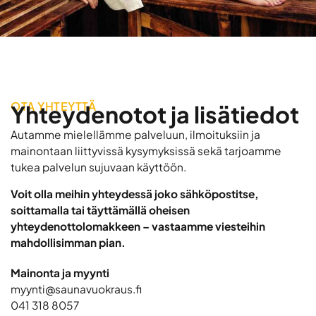
OTA YHTEYTTÄ
Yhteydenotot ja lisätiedot
Autamme mielellämme palveluun, ilmoituksiin ja
mainontaan liittyvissä kysymyksissä sekä tarjoamme
tukea palvelun sujuvaan käyttöön.
Voit olla meihin yhteydessä joko sähköpostitse,
soittamalla tai täyttämällä oheisen
yhteydenottolomakkeen – vastaamme viesteihin
mahdollisimman pian.
Mainonta ja myynti
myynti@saunavuokraus.fi
041 318 8057