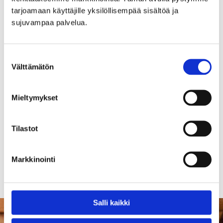
Mainonta ja myynti
Tekninen tuki
Muut asiat
tarjoamaan käyttäjille yksilöllisempää sisältöä ja 
sujuvampaa palvelua.
Suostumuksen
Välttämätön
valinta
Mieltymykset
Olen lukenut ja hyväksyn
tietosuojaehdot
Tilastot
LÄHETÄ VIESTI
Markkinointi
Salli kaikki