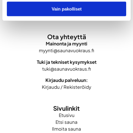
varauksen tekemistä varten.
Vain pakolliset
Ota yhteyttä
Mainonta ja myynti
myynti@saunavuokraus.fi
Tuki ja tekniset kysymykset
tuki@saunavuokraus.fi
Kirjaudu palveluun:
Kirjaudu
/
Rekisteröidy
Sivulinkit
Etusivu
Etsi sauna
Ilmoita sauna