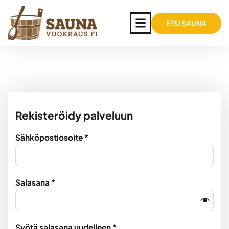
ETSI SAUNA
Rekisteröidy palveluun
Sähköpostiosoite
*
Salasana
*
Syötä salasana uudelleen
*