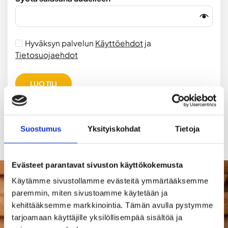
Hyväksyn palvelun
Käyttöehdot
ja
Tietosuojaehdot
LUO TILI
Suostumus
Yksityiskohdat
Tietoja
Evästeet parantavat sivuston käyttökokemusta
Käytämme sivustollamme evästeitä ymmärtääksemme 
paremmin, miten sivustoamme käytetään ja 
kehittääksemme markkinointia. Tämän avulla pystymme 
ILMOITA SAUNA
Näy siellä, missä saunoja
tarjoamaan käyttäjille yksilöllisempää sisältöä ja 