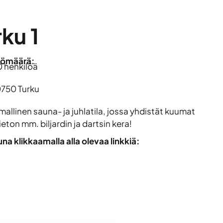
ku 1
lömäärä:
0 henkilöä
0750 Turku
mallinen sauna- ja juhlatila, jossa yhdistät kuumat
vieton mm. biljardin ja dartsin kera!
a klikkaamalla alla olevaa linkkiä: