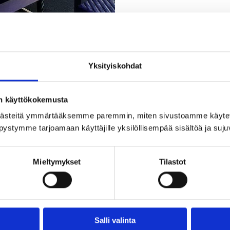
Yksityiskohdat
on käyttökokemusta
u juhla- ja saunatila, joka koostuu suuresta oleskelutilast
ästeitä ymmärtääksemme paremmin, miten sivustoamme käytet
a siinä samassa voi seurata biljardia ja dartsia pelaavia
pystymme tarjoamaan käyttäjille yksilöllisempää sisältöä ja suj
 henkeä. Itse tilaan mahtuu max 25 henkeä.
Mieltymykset
Tilastot
lesi!
Salli valinta