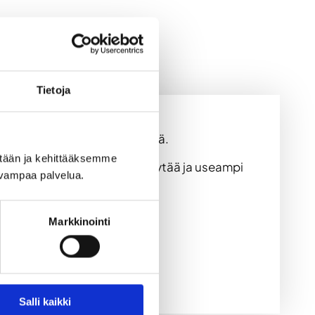
Tietoja
a, saunaosastosta ja keittiöstä.
ään ja kehittääksemme 
. Lisäksi tilassa pari baaripöytää ja useampi
uvampaa palvelua.
Markkinointi
Salli kaikki