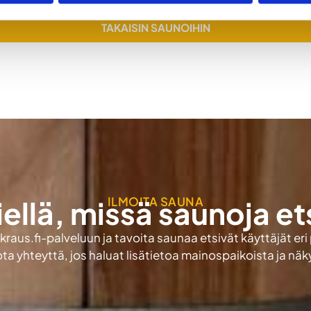
TAKAISIN SAUNOIHIN
ILMOITA SAUNA
iellä, missä saunoja et
aus.fi-palveluun ja tavoita saunaa etsivät käyttäjät eri
ota yhteyttä, jos haluat lisätietoa mainospaikoista ja nä