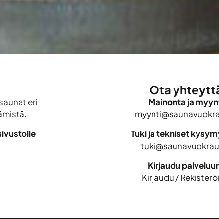
Ota yhteytt
saunat eri
Mainonta ja myynt
ämistä.
myynti@saunavuokrau
ivustolle
Tuki ja tekniset kysy
tuki@saunavuokraus
Kirjaudu palveluu
Kirjaudu
/
Rekisterö