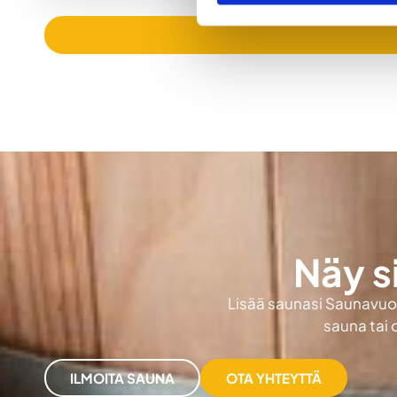
Näy s
Lisää saunasi Saunavuokr
sauna tai 
ILMOITA SAUNA
OTA YHTEYTTÄ