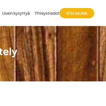
Usein kysyttyä
Yhteystiedot
ETSI SAUNA
tely