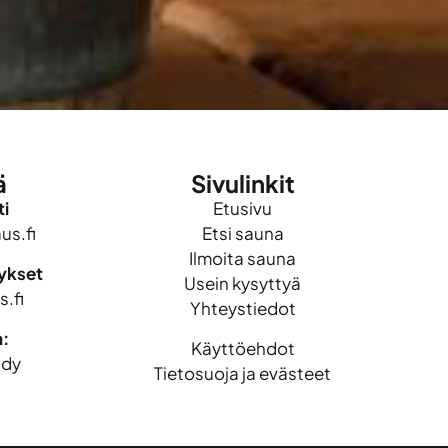
ä
Sivulinkit
i
Etusivu
s.fi
Etsi sauna
Ilmoita sauna
mykset
Usein kysyttyä
.fi
Yhteystiedot
n:
Käyttöehdot
idy
Tietosuoja ja evästeet