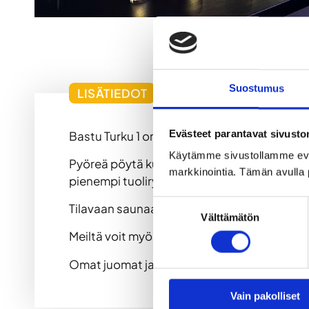
Suostumus
LISÄTIEDOT
Evästeet parantavat sivust
Bastu Turku 1 on viihtyisä ja hyvin varustelt
Käytämme sivustollamme ev
Pyöreä pöytä kutsuu saunojat istuskelemaan j
markkinointia. Tämän avulla 
pienempi tuoliryhmä.
Suostumuksen
Tilavaan saunaan mahtuu kerralla noin 6 – 8
Välttämätön
valinta
Meiltä voit myös vuokrata pyyhkeet seurueel
Omat juomat ja ruoat ovat sallittu.
Vain pakolliset