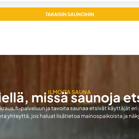
TAKAISIN SAUNOIHIN
ILMOITA SAUNA
iellä, missä saunoja et
aus.fi-palveluun ja tavoita saunaa etsivät käyttäjät eri
ota yhteyttä, jos haluat lisätietoa mainospaikoista ja nä