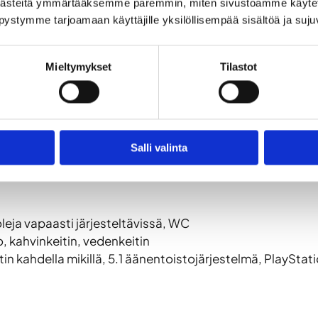
ästeitä ymmärtääksemme paremmin, miten sivustoamme käytet
käyttöpefletit.
pystymme tarjoamaan käyttäjille yksilöllisempää sisältöä ja suj
ulloja rikkoutumisvaaran vuoksi.
 kuin ne ovat vuokrattaessa. Siivoamatta jättämisestä ve
e anna alennuksia sallittua aikaa lyhyemmästä käytöstä.
Mieltymykset
Tilastot
 sähköpostiin. Yrityksille ja yhdistyksille mahdollisuus
+ alv 25,5 %. Viikonloppuisin pe-su 350 €/pv + alv 25,5
Salli valinta
oleja vapaasti järjesteltävissä, WC
, kahvinkeitin, vedenkeitin
utin kahdella mikillä, 5.1 äänentoistojärjestelmä, PlaySta