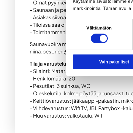
Käytämme sivustollamme ev
- Omat pyyhkeet mukaan. Talo tarjoaa kerta
markkinointia. Tämän avulla 
- Saunaan ja pesutiloihin ei saa viedä lasip
- Asiakas siivoaa tilat itse siihen kuntoon
Suostumuksen
- Tiloissa saa olla 12–02 välisen ajan. Emm
Välttämätön
valinta
- Toimitamme tilaisuuden jälkeen PDF-laskun
Saunavuokra ma-to välisenä aikana 250 €/pv 
niina.pesonen@expa.fi.
Vain pakolliset
Tila ja varustelut:
- Sijainti: Matarankatu 2, 40100 Jyväskylä
- Henkilömäärä: 20
- Pesutilat: 3 suihkua, WC
- Oleskelutila: kolme pöytää ja runsaasti tu
- Keittiövarustus: jääkaappi-pakastin, mikro
- Viihdevarustus: Wifi TV, JBL Partybox -kai
- Muu varustus: valkotaulu, Wifi