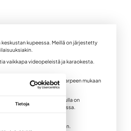
 keskustan kupeessa. Meillä on järjestetty
ilaisuuksiakin.
tia vaikkapa videopeleistä ja karaokesta.
 kuulu astiastoa, joten otathan tarpeen mukaan
antien varressa ja Matarankadulla on
Tietoja
ta kävelee paikalle noin vartissa.
n varauksen kokonaisuudessaan.