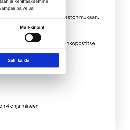
ään ja kehittääksemme 
uvampaa palvelua.
loitamme siivousyrityksen hinnaston mukaan.
Markkinointi
 verkkolaskutukseen.
 %. Varaukset ja lisätiedot sähköpostitse
Salli kaikki
tion 4 ohjaimineen