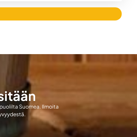
sitään
 puolilta Suomea. Ilmoita
kyvyydestä.