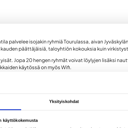
ila palvelee isojakin ryhmiä Tourulassa, aivan Jyväskylän
n kauden päättäjäisiä, taloyhtiön kokouksia kuin virkistyst
isät. Jopa 20 hengen ryhmät voivat löylyjen lisäksi naut
akkaiden käytössä on myös Wifi.
iille on reilusti tilaa isossa jääkaapissa. Varusteluun ei
 kuin kävellenkin; Digi & Game Center sijaitsee heti Tourul
Yksityiskohdat
n useampi bussipysäkki, ja Matkakeskukselta tai keskustas
on käyttökokemusta
ikkoa ennen. Tämän jälkeen veloitamme perumatta jätety