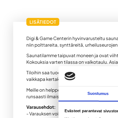
LISÄTIEDOT
Digi & Game Centerin hyvinvarusteltu saunat
niin polttareita, synttäreitä, urheiluseuroje
Saunatilamme taipuvat moneen ja ovat viihty
Kokouksia varten tilassa on valkotaulu. Asi
Tiloihin saa tuoda omat ruuat ja juomat, ja n
vaikkapa kertakäyttöastioita.
Meille on helppo tulla niin autolla, bussilla
Suostumus
runsaasti ilmaista parkkitilaa. Lähistöllä o
Varausehdot:
Evästeet parantavat sivust
- Varauksen voi peruuttaa ilman kuluja vi