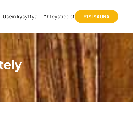
Usein kysyttyä
Yhteystiedot
ETSI SAUNA
tely