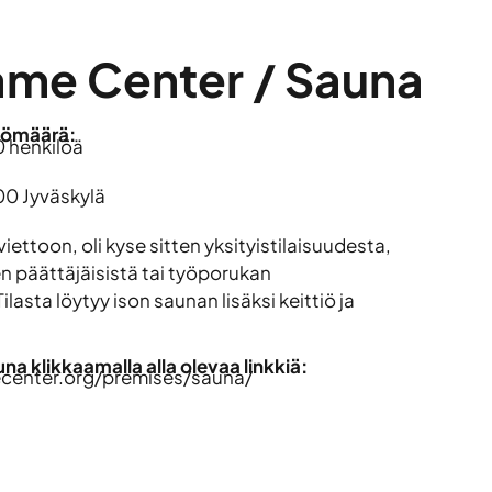
ame Center / Sauna
lömäärä:
0 henkilöä
00 Jyväskylä
iettoon, oli kyse sitten yksityistilaisuudesta,
 päättäjäisistä tai työporukan
ilasta löytyy ison saunan lisäksi keittiö ja
a klikkaamalla alla olevaa linkkiä:
center.org/premises/sauna/