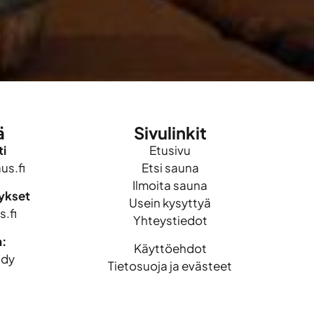
ä
Sivulinkit
i
Etusivu
s.fi
Etsi sauna
Ilmoita sauna
mykset
Usein kysyttyä
.fi
Yhteystiedot
n:
Käyttöehdot
idy
Tietosuoja ja evästeet