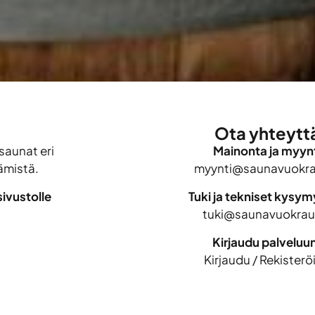
Ota yhteytt
saunat eri
Mainonta ja myynt
ämistä.
myynti@saunavuokrau
ivustolle
Tuki ja tekniset kysy
tuki@saunavuokraus
Kirjaudu palveluu
Kirjaudu
/
Rekisterö