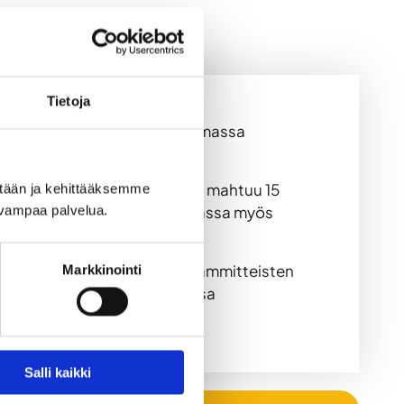
Tietoja
Hämeenlinnan Evon alueella, omassa
en. Majoittumaan Erähuvilaan mahtuu 15
ään ja kehittääksemme 
a on juokseva vesi, sisäsaunassa myös
uvampaa palvelua.
okaudeksi alkaen 195 €. Puulämmitteisten
Markkinointi
velumme). Hinnat ovat voimassa
tölomakkeella.
Salli kaikki