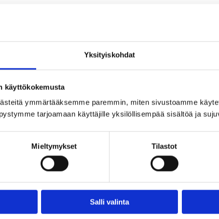
Yksityiskohdat
uokrakäyttöön saneerattu mökki kaikilla mukavuuksilla 
on käyttökokemusta
vuokrata osana majoitusta tai rajoitetusti myös erikse
ästeitä ymmärtääksemme paremmin, miten sivustoamme käytet
elemään kumpaankin 5–10 saunojaa. Molemmissa saunoiss
pystymme tarjoamaan käyttäjille yksilöllisempää sisältöä ja suj
attavissa ympäri vuoden. Saunojen vuokraus yhdeksi vuor
Mieltymykset
Tilastot
 Paljun esilämmitys 95 €/kerta (katso myös muut lisäpal
llä tarjouksen Evon Luonnon verkkosivujen tarjouspyyn
Salli valinta