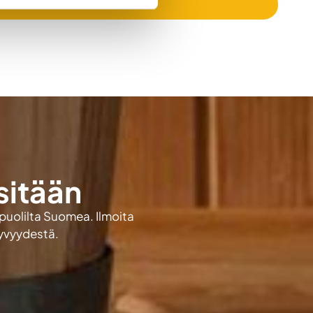
sitään
 puolilta Suomea. Ilmoita
kyvyydestä.