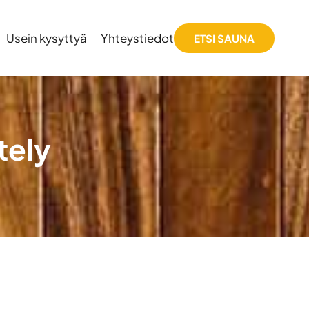
Usein kysyttyä
Yhteystiedot
ETSI SAUNA
tely