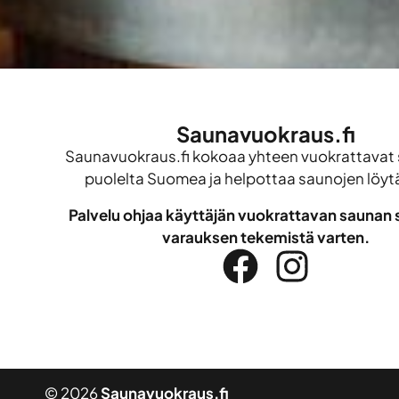
Saunavuokraus.fi
Saunavuokraus.fi kokoaa yhteen vuokrattavat 
puolelta Suomea ja helpottaa saunojen löyt
Palvelu ohjaa käyttäjän vuokrattavan saunan s
varauksen tekemistä varten.
© 2026
Saunavuokraus.fi