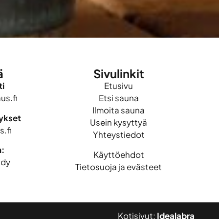
ä
Sivulinkit
i
Etusivu
s.fi
Etsi sauna
Ilmoita sauna
mykset
Usein kysyttyä
.fi
Yhteystiedot
n:
Käyttöehdot
idy
Tietosuoja ja evästeet
Kotisivut:
Idealabra