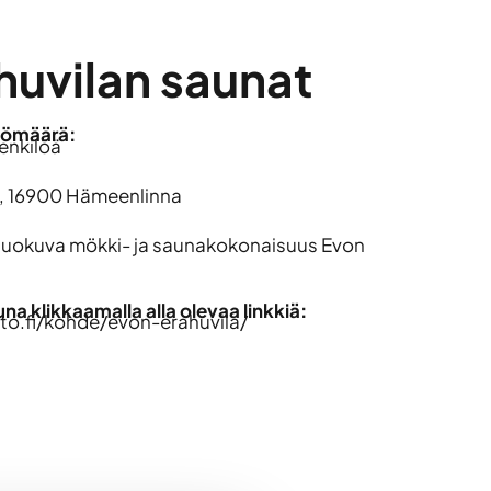
huvilan saunat
lömäärä:
enkilöä
9, 16900 Hämeenlinna
 huokuva mökki- ja saunakokonaisuus Evon
a klikkaamalla alla olevaa linkkiä:
o.fi/kohde/evon-erahuvila/