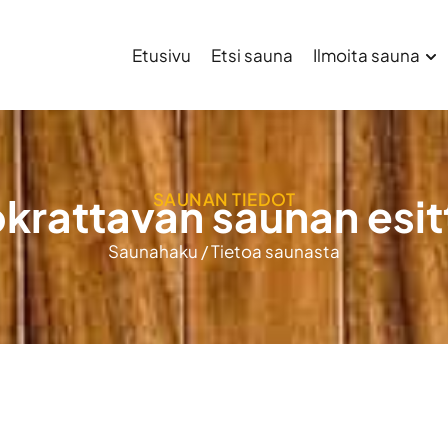
Etusivu
Etsi sauna
Ilmoita sauna
SAUNAN TIEDOT
krattavan saunan esit
Saunahaku
/
Tietoa saunasta