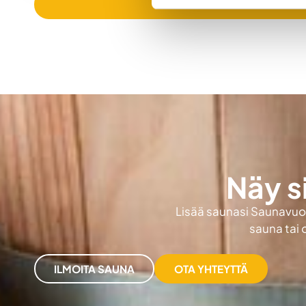
Näy s
Lisää saunasi Saunavuokr
sauna tai 
ILMOITA SAUNA
OTA YHTEYTTÄ