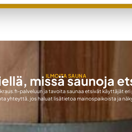
TAKAISIN SAUNOIHIN
ILMOITA SAUNA
iellä, missä saunoja et
aus.fi-palveluun ja tavoita saunaa etsivät käyttäjät eri
ota yhteyttä, jos haluat lisätietoa mainospaikoista ja nä