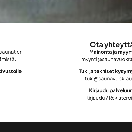
Ota yhteytt
saunat eri
Mainonta ja myynt
ämistä.
myynti@saunavuokrau
ivustolle
Tuki ja tekniset kysy
tuki@saunavuokraus
Kirjaudu palveluu
Kirjaudu
/
Rekisterö