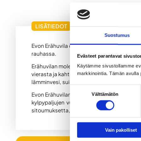
LISÄTIEDOT
Suostumus
Evon Erähuvila on uniikki, tukkikämpästä v
rauhassa.
Evästeet parantavat sivust
Erähuvilan molemmat saunat on mahdollista 
Käytämme sivustollamme ev
vierasta ja kahteen saunaan sopii löylytt
markkinointia. Tämän avulla 
lämminvesi, suihku ja wc.
Suostumuksen
Evon Erähuvilan tilat ja saunat ovat vuokr
Välttämätön
valinta
kylpypaljujen vuokraus lisäksi alkaen 79 €.
sitoumuksetta, tarkan hinnan saat pyytämä
Vain pakolliset