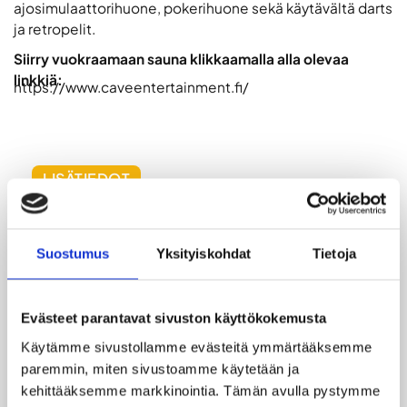
ajosimulaattorihuone, pokerihuone sekä käytävältä darts
ja retropelit.
Siirry vuokraamaan sauna klikkaamalla alla olevaa
linkkiä:
https://www.caveentertainment.fi/
LISÄTIEDOT
Game Cave Otaniemessä viihtyy niin pienet kuin
Suostumus
Yksityiskohdat
Tietoja
isotkin ryhmät. Saunaan mahtuu helposti 18
henkilöä, suihkutiloista löytyy 4 erillistä suihkua
sekä pukuhuoneeseen saa ripustettua vaatteet
löylyjen ajaksi.
Evästeet parantavat sivuston käyttökokemusta
Käytämme sivustollamme evästeitä ymmärtääksemme 
Saunatilan vuokraan sisältyy itse saunan lisäksi
paremmin, miten sivustoamme käytetään ja 
pokerihuone, lounge/baari sekä pokerihuone.
kehittääksemme markkinointia. Tämän avulla pystymme 
Halutessanne voitte myös varata