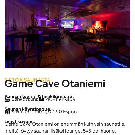
TIETOA SAUNASTA
Game Cave Otaniemi
Saunan tyyppi & henkilömäärä:
Sähkösauna
40+ henkilöä
Saunan käyntiosoite:
Kivimiehentie 2, 02150 Espoo
Lyhyt kuvaus:
Game Cave Otaniemi on enemmän kuin vain saunatila,
meiltä löytyy saunan lisäksi lounge, 5v5 pelihuone,