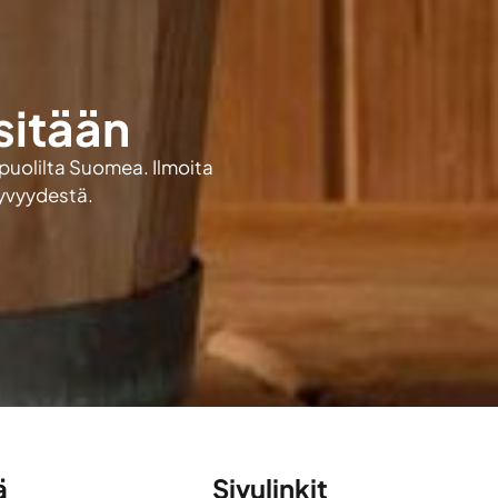
sitään
 puolilta Suomea. Ilmoita
kyvyydestä.
ä
Sivulinkit