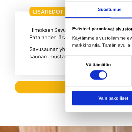
Suostumus
LISÄTIEDOT
Evästeet parantavat sivust
Himoksen Savusauna kutsuu nauttimaan pehmei
Patalahden järvi tai avantouinti talvella. Pi
Käytämme sivustollamme ev
markkinointia. Tämän avulla 
Savusaunan yhteydessä on tunnelmallinen tak
saunamenustamme ja monipuoliset juomaka
Suostumuksen
Välttämätön
valinta
Vain pakolliset