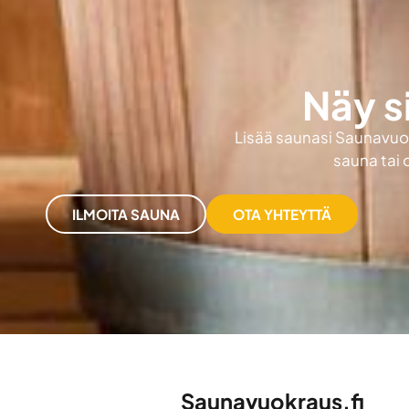
Näy s
Lisää saunasi Saunavuokr
sauna tai 
ILMOITA SAUNA
OTA YHTEYTTÄ
Saunavuokraus.fi