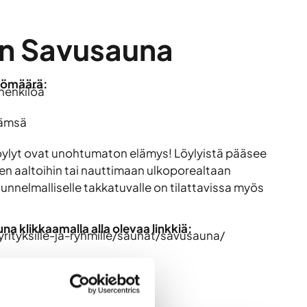
n Savusauna
lömäärä:
henkilöä
Jämsä
ylyt ovat unohtumaton elämys! Löylyistä pääsee
n aaltoihin tai nauttimaan ulkoporealtaan
unnelmalliselle takkatuvalle on tilattavissa myös
a klikkaamalla alla olevaa linkkiä:
yrityksille-ja-ryhmille/saunat/savusauna/