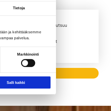
Tietoja
 henkilöä, ja vilvoitteluun kutsuu
 saunailtaan.
ään ja kehittääksemme 
uvampaa palvelua.
lle on tilattavissa ruokailut
Markkinointi
Salli kaikki