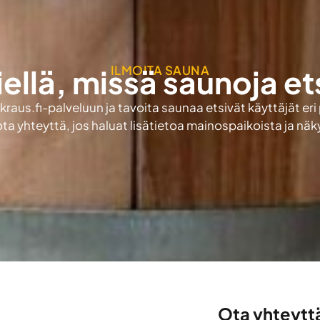
ILMOITA SAUNA
iellä, missä saunoja et
aus.fi-palveluun ja tavoita saunaa etsivät käyttäjät eri
ota yhteyttä, jos haluat lisätietoa mainospaikoista ja nä
Ota yhteytt