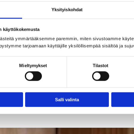
Yksityiskohdat
on käyttökokemusta
stä ja rentouttavista löylyistä. Lauteille mahtuu 17–20
hapiiristä löytyy myös ulkoporeallas, joka tuo lisäluksusta
ästeitä ymmärtääksemme paremmin, miten sivustoamme käytet
pystymme tarjoamaan käyttäjille yksilöllisempää sisältöä ja suj
katupa 15 hengelle, suihkutilat ja pukuhuone. Savusauna
apit ovat asiakkaiden käytössä.
Mieltymykset
Tilastot
TAKAISIN SAUNOIHIN
Salli valinta