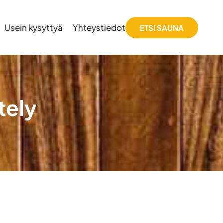
Usein kysyttyä
Yhteystiedot
ETSI SAUNA
tely