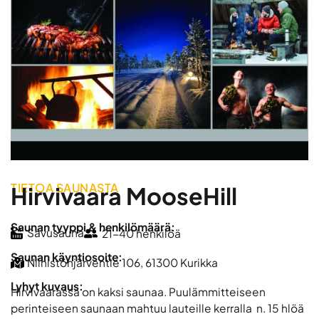
TIETOA SAUNASTA
Hirvivaara MooseHill
Saunan tyyppi & henkilömäärä:
Savusauna
21-40 henkilöä
Saunan käyntiosoite:
Niinistönjärventie 106, 61300 Kurikka
Lyhyt kuvaus:
Hirvivaarassa on kaksi saunaa. Puulämmitteiseen
perinteiseen saunaan mahtuu lauteille kerralla n. 15 hlöä