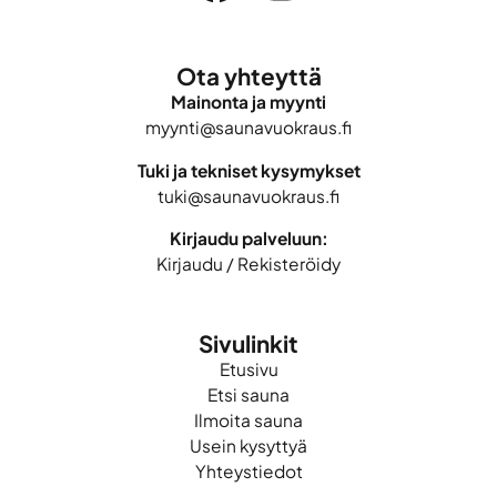
Ota yhteyttä
Mainonta ja myynti
myynti@saunavuokraus.fi
Tuki ja tekniset kysymykset
tuki@saunavuokraus.fi
Kirjaudu palveluun:
Kirjaudu
/
Rekisteröidy
Sivulinkit
Etusivu
Etsi sauna
Ilmoita sauna
Usein kysyttyä
Yhteystiedot