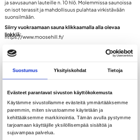
ja savusaunan lauteille n. 10 hlö. Molemmissa saunoissa
on isot terassit ja mahdollisuus pulahtaa virkistävään
suonsilmään.
Siirry vuokraamaan sauna klikkaamalla alla olevaa
linkkiä:
https://www.moosehill.fi/
LISÄTIEDOT
Suostumus
Yksityiskohdat
Tietoja
Hirvivaarassa on kaksi saunaa. Puulämmitteiseen
Evästeet parantavat sivuston käyttökokemusta
perinteiseen saunaan mahtuu lauteille kerralla n. 15
hlöä ja savusaunan lauteille n. 10 hlö.
Käytämme sivustollamme evästeitä ymmärtääksemme 
paremmin, miten sivustoamme käytetään ja 
Molemmissa saunoissa on isot terassit ja
kehittääksemme markkinointia. Tämän avulla pystymme 
mahdollisuus pulahtaa virkistävään suonsilmään.
tarjoamaan käyttäjille yksilöllisempää sisältöä ja 
Meillä on 3 pukuhuonetta, suihkut sekä sisä wc:t.
sujuvampaa palvelua.