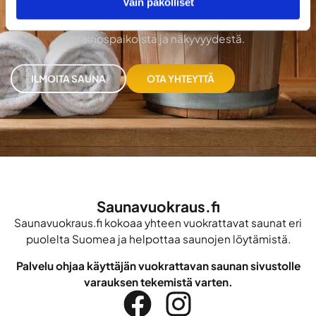
Vain pakolliset
saunaa etsivät käyttäjät eri puolilta Suomea. Ilmoita
sauna tai ota yhteyttä, jos haluat lisätietoa
mainospaikoista ja näkyvyydestä.
ILMOITA SAUNA
OTA YHTEYTTÄ
Saunavuokraus.fi
Saunavuokraus.fi kokoaa yhteen vuokrattavat saunat eri
puolelta Suomea ja helpottaa saunojen löytämistä.
Palvelu ohjaa käyttäjän vuokrattavan saunan sivustolle
varauksen tekemistä varten.