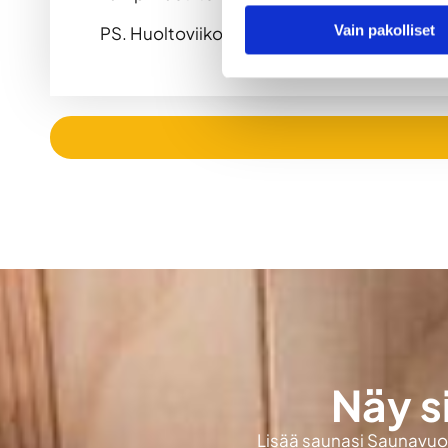
Vain pakolliset
PS. Huoltoviikoilla suljettu (pääsiäisen jäl
Näy s
Lisää saunasi Saunavuokr