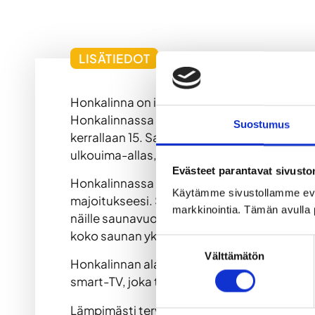
LISÄTIEDOT
Honkalinna on iso ja komea hirsisauna Vuokat
Honkalinnassa voit nauttia saunan ainutlaa
Suostumus
kerrallaan 15. Saunan isoista ikkunoista av
ulkouima-allas, joka on käytössä ympäri vuo
Evästeet parantavat sivust
Honkalinnassa on tarjolla erilaisia saunom
Käytämme sivustollamme ev
majoitukseesi. Saunavuorot ovat sekavuoroj
markkinointia. Tämän avulla 
näille saunavuorolle. Verkkokaupasta voi va
koko saunan yksityiskäyttöön.
Suostumuksen
Välttämätön
valinta
Honkalinnan alakerrasta löytyy kokoustila, 
smart-TV, joka toimii myös kokousnäyttönä
Lämpimästi tervetuloa Honkalinna saunan lö