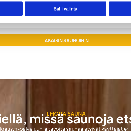
Salli valinta
keen huhti–kesäkuu).
TAKAISIN SAUNOIHIN
ILMOITA SAUNA
iellä, missä saunoja et
aus.fi-palveluun ja tavoita saunaa etsivät käyttäjät eri