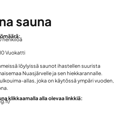
na sauna
lömäärä:
0 henkilöä
10 Vuokatti
eissä löylyissä saunot ihastellen suurista
aisemaa Nuasjärvelle ja sen hiekkarannalle.
ulkouima-allas, joka on käytössä ympäri vuoden,
ona.
a klikkaamalla alla olevaa linkkiä:
g.fi/