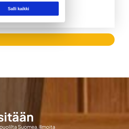
Salli kaikki
sitään
 puolilta Suomea. Ilmoita