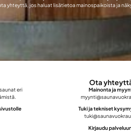
ota yhteyttä, jos haluat lisätietoa mainospaikoista ja nä
Ota yhteytt
saunat eri
Mainonta ja myynt
ämistä.
myynti@saunavuokrau
ivustolle
Tuki ja tekniset kysy
tuki@saunavuokraus
Kirjaudu palveluu