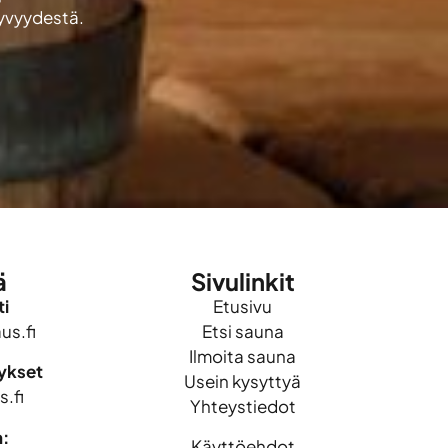
kyvyydestä.
ä
Sivulinkit
i
Etusivu
s.fi
Etsi sauna
Ilmoita sauna
mykset
Usein kysyttyä
.fi
Yhteystiedot
n:
Käyttöehdot