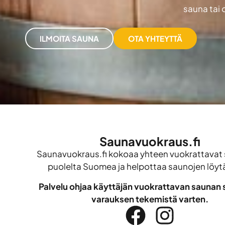
sauna tai 
ILMOITA SAUNA
OTA YHTEYTTÄ
Saunavuokraus.fi
Saunavuokraus.fi kokoaa yhteen vuokrattavat 
puolelta Suomea ja helpottaa saunojen löyt
Palvelu ohjaa käyttäjän vuokrattavan saunan s
varauksen tekemistä varten.