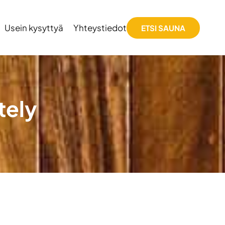
Usein kysyttyä
Yhteystiedot
ETSI SAUNA
tely