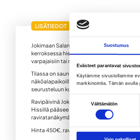
LISÄTIEDOT
Jokimaan Salama sauna-aitio tarjoaa ainu
Suostumus
kerroksessa hienolla näköalalla. Tilava ja viih
varpajaisiin tai muihin yksityistilaisuuksii
Evästeet parantavat sivust
Tilassa on sauna, suihkutila kahdella suihku
Käytämme sivustollamme ev
näköalapaikoilla lisää pöytäpaikkoja ainakin
markkinointia. Tämän avulla 
seurusteluun kuin tehokkaampaan kokoustami
Suostumuksen
Ravipäivinä Jokimaan tapahtumakeskuksen k
Välttämätön
valinta
Hissillä pääsee vaivattomasti 5. kerrokseen 
raviratanäkymät ja vaivattoman palvelun – t
Hinta 450€, ravien yhteydessä 350€.
Vain pakolliset