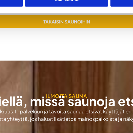
TAKAISIN SAUNOIHIN
ILMOITA SAUNA
iellä, missä saunoja et
aus.fi-palveluun ja tavoita saunaa etsivät käyttäjät eri
ota yhteyttä, jos haluat lisätietoa mainospaikoista ja nä