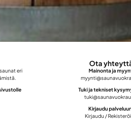
Ota yhteytt
saunat eri
Mainonta ja myynt
ämistä.
myynti@saunavuokrau
ivustolle
Tuki ja tekniset kysy
tuki@saunavuokraus
Kirjaudu palveluu
Kirjaudu
/
Rekisterö