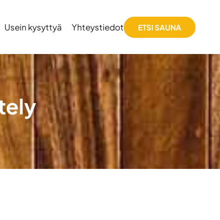
Usein kysyttyä
Yhteystiedot
ETSI SAUNA
tely