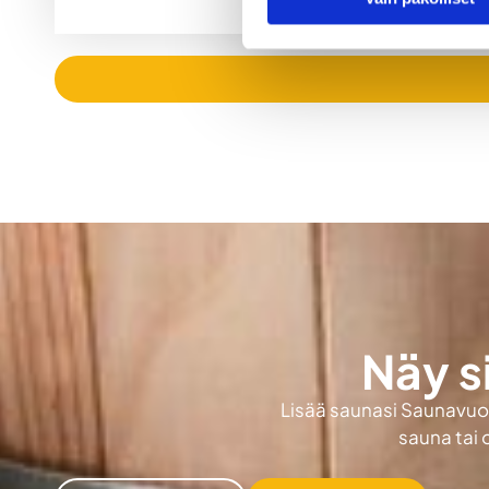
Näy s
Lisää saunasi Saunavuokr
sauna tai 