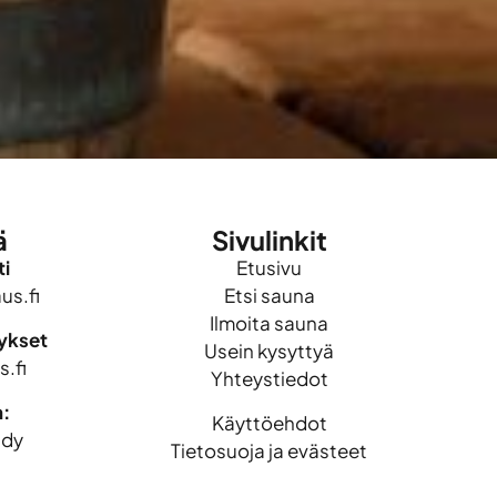
ä
Sivulinkit
i
Etusivu
s.fi
Etsi sauna
Ilmoita sauna
mykset
Usein kysyttyä
.fi
Yhteystiedot
n:
Käyttöehdot
idy
Tietosuoja ja evästeet