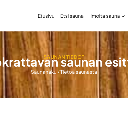
Etusivu
Etsi sauna
Ilmoita sauna
SAUNAN TIEDOT
krattavan saunan esit
Saunahaku
/
Tietoa saunasta