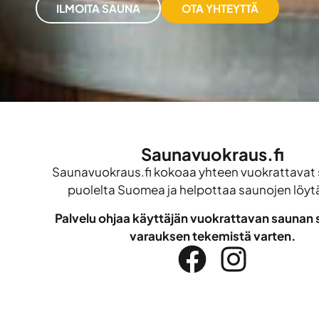
ILMOITA SAUNA
OTA YHTEYTTÄ
Saunavuokraus.fi
Saunavuokraus.fi kokoaa yhteen vuokrattavat 
puolelta Suomea ja helpottaa saunojen löyt
Palvelu ohjaa käyttäjän vuokrattavan saunan s
varauksen tekemistä varten.