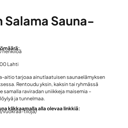
n Salama Sauna-
lömäärä:
0 henkilöä
00 Lahti
-aitio tarjoaa ainutlaatuisen saunaelämyksen
ksessa. Rentoudu yksin, kaksin tai ryhmässä
ile samalla raviradan uniikkeja maisemia –
löylyä ja tunnelmaa.
a klikkaamalla alla olevaa linkkiä:
i/vuokraa-tiloja/