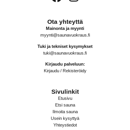
Ota yhteyttä
Mainonta ja myynti
myynti@saunavuokraus.fi
Tuki ja tekniset kysymykset
tuki@saunavuokraus.fi
Kirjaudu palveluun:
Kirjaudu
/
Rekisteröidy
Sivulinkit
Etusivu
Etsi sauna
Ilmoita sauna
Usein kysyttyä
Yhteystiedot