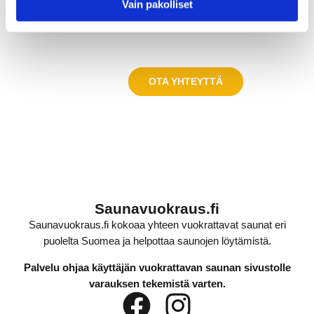
Vain pakolliset
Lisää saunasi Saunavuokraus.fi-palveluun ja tavoita saunaa
etsivät käyttäjät eri puolilta Suomea. Ilmoita sauna tai ota
yhteyttä, jos haluat lisätietoa mainospaikoista ja näkyvyydestä.
ILMOITA SAUNA
OTA YHTEYTTÄ
Saunavuokraus.fi
Saunavuokraus.fi kokoaa yhteen vuokrattavat saunat eri
puolelta Suomea ja helpottaa saunojen löytämistä.
Palvelu ohjaa käyttäjän vuokrattavan saunan sivustolle
varauksen tekemistä varten.