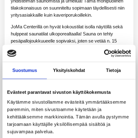
yhdistelmän saunomista ja urheilua! Tämä monipuolinen
tilakokonaisuus on suunniteltu sopimaan täydellisesti niin
yritysasiakkaille kuin kaveriporukoillekin.
JoMa Centerillä on hyvät kokoustilat isolla näytöllä sekä
hulppeat saunatilat ulkoporealtaalla! Sauna on tehty
pesäpallojoukkuueelle sopivaksi, joten se vetää n. 15
henkeä kerrallaan. Saunatilan yhteydessä on kaksi
pukuhuonetta sekä suihkutilat.
Saunailtoihin tuo erityisen säväyksen JoMa Centerin upea
Suostumus
Yksityiskohdat
Tietoja
harjoitushalli, joka on avoinna myös saunavieraille.
Harjoitushalli on suunniteltu erityisesti pesäpallon
harjoitteluun, mutta sen joustavat tilat mahdollistavat
Evästeet parantavat sivuston käyttökokemusta
myös muiden urheilulajien harrastamisen. Hallissa voi
Käytämme sivustollamme evästeitä ymmärtääksemme 
esimerkiksi pelata pienet jalkapallopelit tai vaikka tehdä
paremmin, miten sivustoamme käytetään ja 
sirkustemppuja.
kehittääksemme markkinointia. Tämän avulla pystymme 
Suurella piha-alueellamme on runsaasti tilaa, joten paikalle
tarjoamaan käyttäjille yksilöllisempää sisältöä ja 
on helppo saapua omalla autolla. Lisäksi keskustaan on
sujuvampaa palvelua.
matkaa vajaat kolme kilometriä.