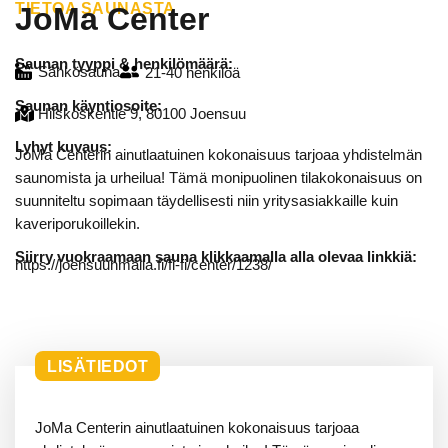
TIETOA SAUNASTA
JoMa Center
Saunan tyyppi & henkilömäärä:
Sähkösauna
21-40 henkilöä
Saunan käyntiosoite:
Hiiskoskentie 9, 80100 Joensuu
Lyhyt kuvaus:
JoMa Centerin ainutlaatuinen kokonaisuus tarjoaa yhdistelmän
saunomista ja urheilua! Tämä monipuolinen tilakokonaisuus on
suunniteltu sopimaan täydellisesti niin yritysasiakkaille kuin
kaveriporukoillekin.
Siirry vuokraamaan sauna klikkaamalla alla olevaa linkkiä:
https://joensuunmaila.fi/fi-fi/center/1238/
LISÄTIEDOT
JoMa Centerin ainutlaatuinen kokonaisuus tarjoaa