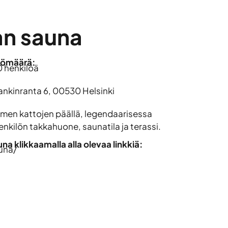
an sauna
lömäärä:
0 henkilöä
nkinranta 6, 00530 Helsinki
men kattojen päällä, legendaarisessa
enkilön takkahuone, saunatila ja terassi.
a klikkaamalla alla olevaa linkkiä:
auna/