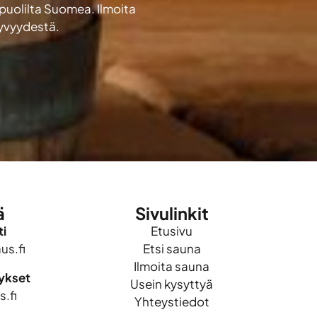
 puolilta Suomea. Ilmoita
kyvyydestä.
ä
Sivulinkit
i
Etusivu
s.fi
Etsi sauna
Ilmoita sauna
mykset
Usein kysyttyä
.fi
Yhteystiedot