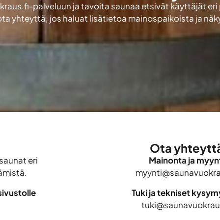
aus.fi-palveluun ja tavoita saunaa etsivät käyttäjät eri
ota yhteyttä, jos haluat lisätietoa mainospaikoista ja nä
Ota yhteytt
saunat eri
Mainonta ja myynt
ämistä.
myynti@saunavuokrau
ivustolle
Tuki ja tekniset kysy
tuki@saunavuokraus