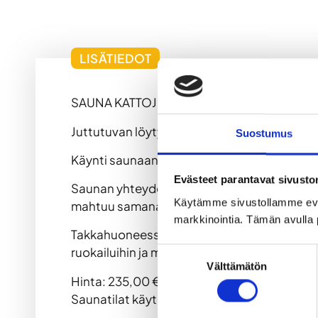
LISÄTIEDOT
SAUNA KATTOJEN PÄÄLLÄ
Juttutuvan löytyvät Paasitornin kokous- ja
Suostumus
Käynti saunaan tapahtuu Juttutuvan kautta, 
Evästeet parantavat sivust
Saunan yhteydessä on viihtyisä takkahuone 1
Käytämme sivustollamme ev
mahtuu samanaikaisesti 6 henkilöä.
markkinointia. Tämän avulla 
Takkahuoneessa onnistuvat myös pienimuotoi
ruokailuihin ja muodollisempiin palavereih
Suostumuksen
Välttämätön
valinta
Hinta: 235,00 € / 2,5 tuntia. Lisätunti á 66,
Saunatilat käytettävissä klo 22.00. saakka.