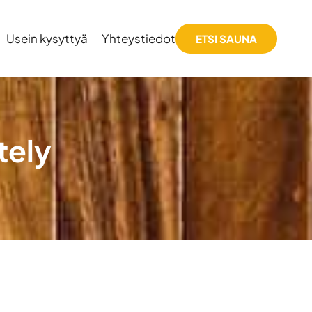
Usein kysyttyä
Yhteystiedot
ETSI SAUNA
tely