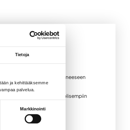
Tietoja
itella ympäri vuoden. Löylyhuoneeseen
ään ja kehittääksemme 
uvampaa palvelua.
 takkatulen äärellä. Monipuolisempiin
ukabinettia, kysy tarjousta!
Markkinointi