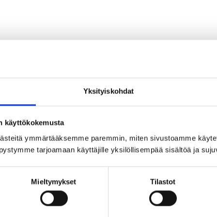
 kongressikeskuksen 6. kerroksesta.
Yksityiskohdat
josta henkilökunta vie saunatiloihin.
on käyttökokemusta
2:lle hengelle sekä kaunis kattoterassi, jossa voi vilvo
ästeitä ymmärtääksemme paremmin, miten sivustoamme käytet
pystymme tarjoamaan käyttäjille yksilöllisempää sisältöä ja suj
set ruokailut ja siellä voi pitää mutkattomia palavereja
in saunomisen yhteydessä suosittelemme viihtyisää Huipp
Mieltymykset
Tilastot
00 €.
 Hintaan sisältyy pyyhkeet ja pesuaineet.