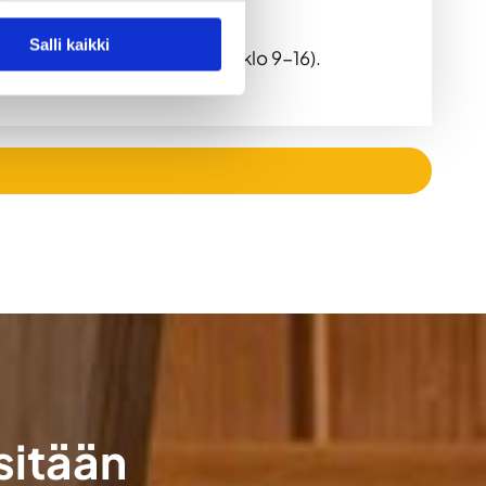
a.
Salli kaikki
se puh. 0417314971 (arkisin klo 9-16).
sitään