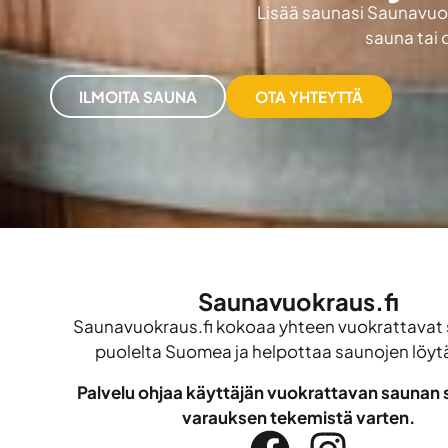
Lisää saunasi Saunavuokr
sauna tai 
ILMOITA SAUNA
OTA YHTEYTTÄ
Saunavuokraus.fi
Saunavuokraus.fi kokoaa yhteen vuokrattavat 
puolelta Suomea ja helpottaa saunojen löyt
Palvelu ohjaa käyttäjän vuokrattavan saunan s
varauksen tekemistä varten.