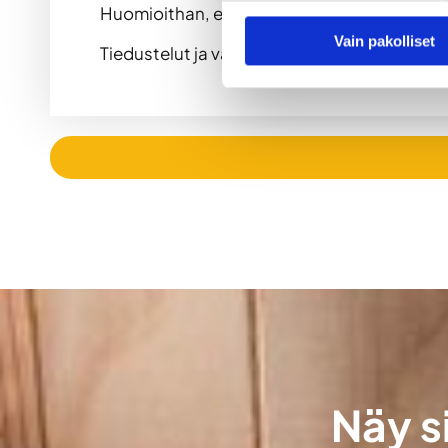
Huomioithan, että saunatilat ovat anniskelu
Vain pakolliset
Tiedustelut ja varaukset voit tehdä sähköpos
Näy s