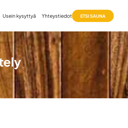
Usein kysyttyä
Yhteystiedot
ETSI SAUNA
tely