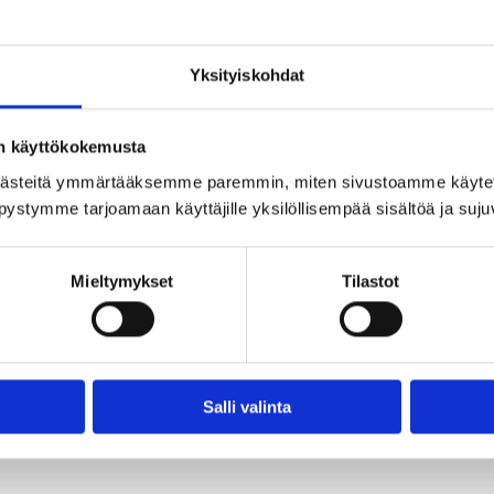
Yksityiskohdat
on käyttökokemusta
ästeitä ymmärtääksemme paremmin, miten sivustoamme käytet
pystymme tarjoamaan käyttäjille yksilöllisempää sisältöä ja suj
onkauniilla paikalla aivan Koitelinkosken tuntumassa, k
ettuna.
Mieltymykset
Tilastot
at 5-25 hengen ryhmille talviaikaan, kesäisin katettu te
TAKAISIN SAUNOIHIN
Salli valinta