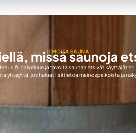
ILMOITA SAUNA
iellä, missä saunoja et
aus.fi-palveluun ja tavoita saunaa etsivät käyttäjät eri
ota yhteyttä, jos haluat lisätietoa mainospaikoista ja nä