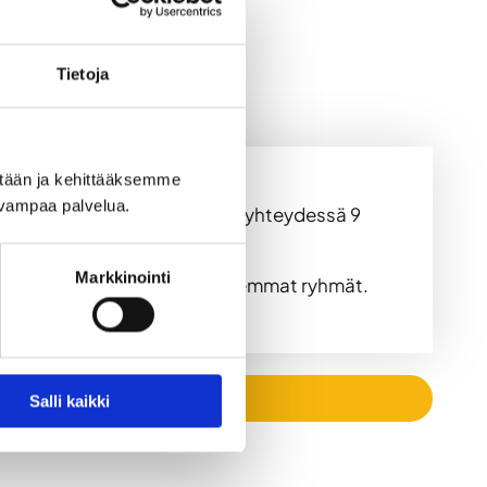
Tietoja
ään ja kehittääksemme 
uvampaa palvelua.
osken äänimaisemassa. Saunan yhteydessä 9
Markkinointi
rassi mahdollistaa tätäkin suuremmat ryhmät.
Salli kaikki