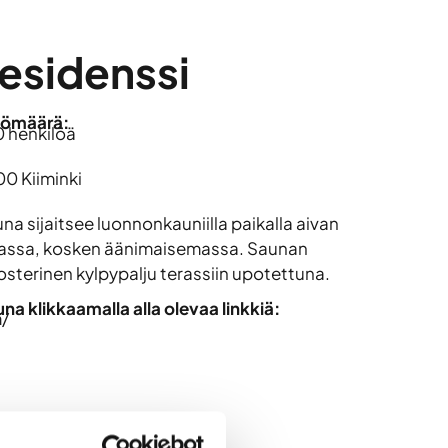
residenssi
lömäärä:
0 henkilöä
00 Kiiminki
una sijaitsee luonnonkauniilla paikalla aivan
massa, kosken äänimaisemassa. Saunan
sterinen kylpypalju terassiin upotettuna.
a klikkaamalla alla olevaa linkkiä:
m/