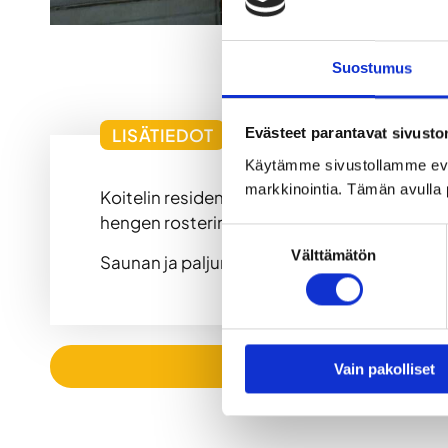
Suostumus
LISÄTIEDOT
Evästeet parantavat sivust
Käytämme sivustollamme ev
markkinointia. Tämän avulla 
Koitelin residenssin sauna sijaitsee luonn
hengen rosterinen kylpypalju terassiin upot
Suostumuksen
Välttämätön
Saunan ja paljun lisäksi muut tilat soveltuv
valinta
Vain pakolliset