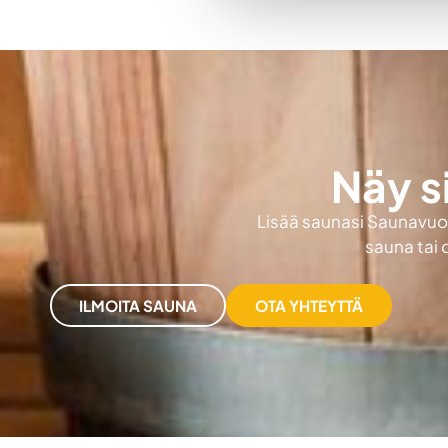
Näy s
Lisää saunasi Saunavuokr
sauna tai 
ILMOITA SAUNA
OTA YHTEYTTÄ