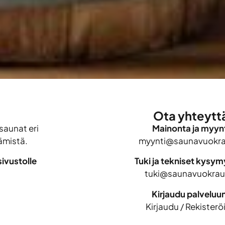
Ota yhteytt
saunat eri
Mainonta ja myynt
ämistä.
myynti@saunavuokrau
ivustolle
Tuki ja tekniset kysy
tuki@saunavuokraus
Kirjaudu palveluu
Kirjaudu
/
Rekisterö