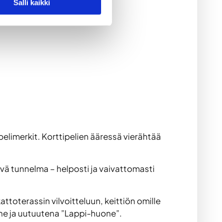
Salli kaikki
 pelimerkit. Korttipelien ääressä vierähtää
yvä tunnelma – helposti ja vaivattomasti
ttoterassin vilvoitteluun, keittiön omille
uone ja uutuutena ”Lappi-huone”.