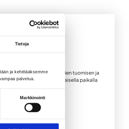
Tietoja
ään ja kehittääksemme 
lamme mahdollistavat omien juomien tuomisen ja
uvampaa palvelua.
nnettu tila sijaitsee erinomaisella paikalla
aatuisen.
Markkinointi