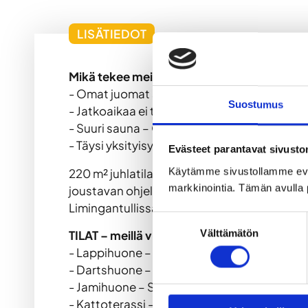
LISÄTIEDOT
Mikä tekee meistä erityisen?
- Omat juomat sallittu – Ei rajoituksia
Suostumus
- Jatkoaikaa ei tarvita – Juhlat voivat jatk
- Suuri sauna – Oulun suurimpiin kuuluva, y
- Täysi yksityisyys – Tila vain teidän porukall
Evästeet parantavat sivust
Käytämme sivustollamme ev
220 m² juhlatilaa – Koutsi hoitaa joustavat r
markkinointia. Tämän avulla 
joustavan ohjelman, jolloin juhlat voivat jat
Limingantullissa. Täydellinen yksityisyys ja
Suostumuksen
Välttämätön
TILAT – meillä viihdytään
valinta
- Lappihuone – Lapin rauhallinen tunnelma, 
- Dartshuone – Rento pelitila tikkakisailuun j
- Jamihuone – Soittimet ja äänentoisto – jami
- Kattoterassi – 30 m² vilvoitteluun