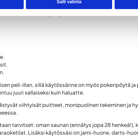
Salli valinta
seurusteluun, karaokeen ja musiikkiin.
posti omilla eväillä tai pitopalvelun kautta.
.
e.
sit.
n.
isen peli-illan, sillä käytössänne on myös pokeripöytä ja
ntuu juuri sellaiseksi kuin haluatte.
istyvät viihtyisät puitteet, monipuolinen tekeminen ja h
peessa.
taan tarvitset: oman saunan (ennätys jopa 28 henkeä!), ka
a karaoketilat. Lisäksi käytössäsi on jami-huone, darts-h