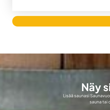
Näy s
Lisää saunasi Saunavuokr
sauna tai 