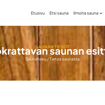
Etusivu
Etsi sauna
Ilmoita sauna
SAUNAN TIEDOT
krattavan saunan esit
Saunahaku
/
Tietoa saunasta