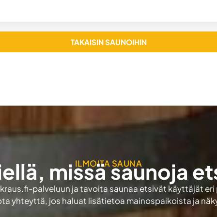
TAKAISIN SAUNOIHIN
ILMOITA SAUNA
iellä, missä saunoja et
aus.fi-palveluun ja tavoita saunaa etsivät käyttäjät eri
ota yhteyttä, jos haluat lisätietoa mainospaikoista ja nä