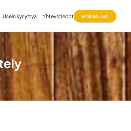
Usein kysyttyä
Yhteystiedot
ETSI SAUNA
tely