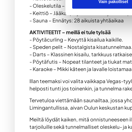
Vain pakolliset
- Oleskelutila – Omat juomat sallittu, tilaa 
- Keittiö – Jääkaapit ja astiat – tarjoilut hel
- Sauna – Ennätys: 28 aikuista yhtäaikaa
AKTIVITEETIT – meillä ei tule tylsää
- Pöytäcurling – Kevyttä kisailua kaikille.
- Speden pelit – Nostalgista kisatunnelmaa
- Darts – Klassinen kisailu, tarkkuus ratkaise
- Pöytäfutis – Nopeat tilanteet ja tiukat mat
- Karaoke – Mikki käteen ja lavalle loistamaa
Illan teemaksi voi valita vaikkapa Vegas-tyyl
helposti tunti jos toinenkin, ja tunnelma rake
Tervetuloa viettämään saunailtaa, jossa yhd
Limingantullissa, aivan Oulun keskustan ku
Meiltä löydät kaiken, mitä onnistuneeseen il
tarjoiluille sekä tunnelmalliset oleskelu- j