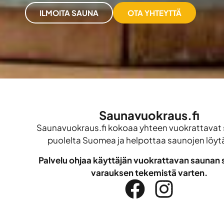
ILMOITA SAUNA
OTA YHTEYTTÄ
Saunavuokraus.fi
Saunavuokraus.fi kokoaa yhteen vuokrattavat 
puolelta Suomea ja helpottaa saunojen löyt
Palvelu ohjaa käyttäjän vuokrattavan saunan s
varauksen tekemistä varten.