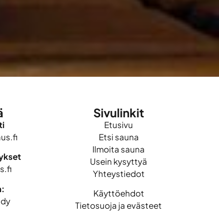
ä
Sivulinkit
i
Etusivu
s.fi
Etsi sauna
Ilmoita sauna
mykset
Usein kysyttyä
.fi
Yhteystiedot
n:
Käyttöehdot
idy
Tietosuoja ja evästeet