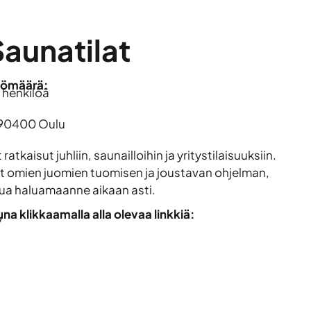
Saunatilat
lömäärä:
 henkilöä
 90400 Oulu
atkaisut juhliin, saunailloihin ja yritystilaisuuksiin.
t omien juomien tuomisen ja joustavan ohjelman,
atkua haluamaanne aikaan asti.
a klikkaamalla alla olevaa linkkiä:
/