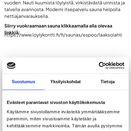
vuoden. Nauti kuumista löylyistä, virkistävästä uinnista ja
talvella avannosta. Moderni itsepalvelu sauna helpolla
nettiajanvarauksella.
Siirry vuokraamaan sauna klikkaamalla alla olevaa
linkkiä:
https://www.loylykontti.fi/fi/saunas/espoo/laaksolahti
LISÄTIEDOT
Suostumus
Yksityiskohdat
Tietoja
Löylykontti Laaksolahden saunatilat ovat modernit,
selkeät ja toimivat. Sauna on sähkösauna, joka
tarjoaa tasaiset ja miellyttävät löylyt.
Evästeet parantavat sivuston käyttökokemusta
Saunassa on erilliset pukutilat ja kokonaisuus on
Käytämme sivustollamme evästeitä ymmärtääksemme 
suunniteltu sujuvaan ja helppoon käyttöön. Sauna
paremmin, miten sivustoamme käytetään ja 
sijaitsee järven äärellä, josta pääsee uimaan
kehittääksemme markkinointia. Tämän avulla pystymme 
portaita pitkin, ja talvella käytössä on avanto.