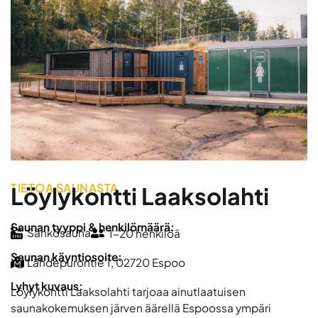
TIETOA SAUNASTA
Löylykontti Laaksolahti
Saunan tyyppi & henkilömäärä:
Sähkösauna
1-20 henkilöä
Saunan käyntiosoite:
Lähdepurontie 1, 02720 Espoo
Lyhyt kuvaus:
Löylykontti Laaksolahti tarjoaa ainutlaatuisen
saunakokemuksen järven äärellä Espoossa ympäri