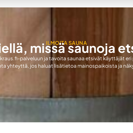
ILMOITA SAUNA
iellä, missä saunoja et
aus.fi-palveluun ja tavoita saunaa etsivät käyttäjät eri
ota yhteyttä, jos haluat lisätietoa mainospaikoista ja nä