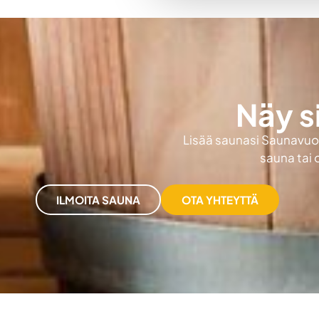
Näy s
Lisää saunasi Saunavuokr
sauna tai 
ILMOITA SAUNA
OTA YHTEYTTÄ