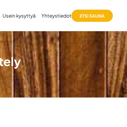
Usein kysyttyä
Yhteystiedot
ETSI SAUNA
tely