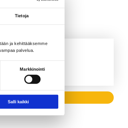
Tietoja
ään ja kehittääksemme 
uvampaa palvelua.
Markkinointi
Salli kaikki