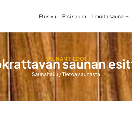
Etusivu
Etsi sauna
Ilmoita sauna
SAUNAN TIEDOT
krattavan saunan esit
Saunahaku
/
Tietoa saunasta