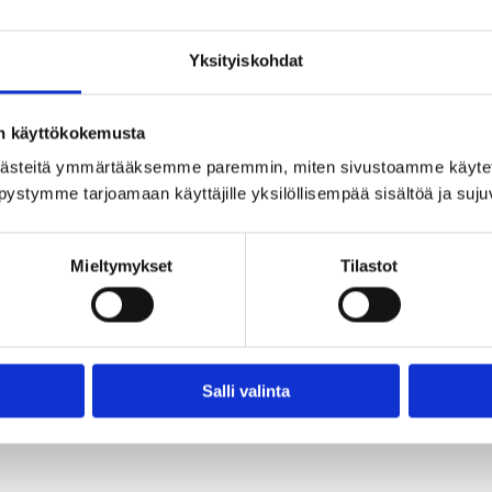
Yksityiskohdat
on käyttökokemusta
ästeitä ymmärtääksemme paremmin, miten sivustoamme käytet
pystymme tarjoamaan käyttäjille yksilöllisempää sisältöä ja suj
rilli, soutuvene ja SUP-laudat.
un saunan yhteyteen.
Mieltymykset
Tilastot
TAKAISIN SAUNOIHIN
Salli valinta