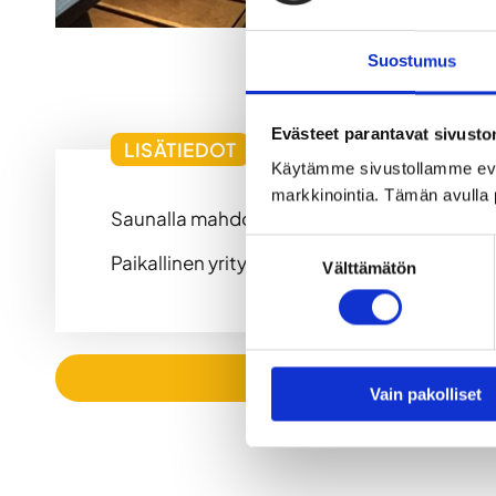
Suostumus
Evästeet parantavat sivust
LISÄTIEDOT
Käytämme sivustollamme ev
markkinointia. Tämän avulla 
Saunalla mahdollisuus myös vuokrata kaasug
Suostumuksen
Paikallinen yritys vuokraa halutessasi palj
Välttämätön
valinta
Vain pakolliset