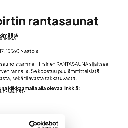
irtin rantasaunat
lömäärä:
enkilöä
17, 15560 Nastola
 saunoistamme! Hirsinen RANTASAUNA sijaitsee
järven rannalla. Se koostuu puulämmitteisistä
asta, sekä tilavasta takkatuvasta.
a klikkaamalla alla olevaa linkkiä:
.fi/saunat/