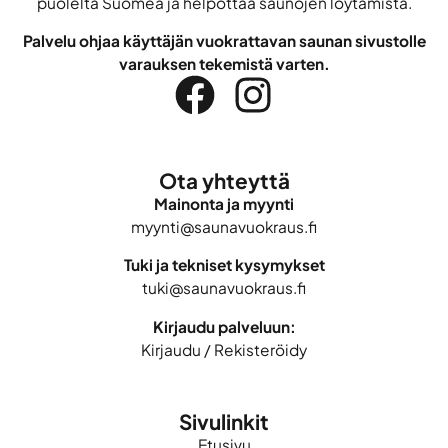
puolelta Suomea ja helpottaa saunojen löytämistä.
Palvelu ohjaa käyttäjän vuokrattavan saunan sivustolle
varauksen tekemistä varten.
Ota yhteyttä
Mainonta ja myynti
myynti@saunavuokraus.fi
Tuki ja tekniset kysymykset
tuki@saunavuokraus.fi
Kirjaudu palveluun:
Kirjaudu
/
Rekisteröidy
Sivulinkit
Etusivu