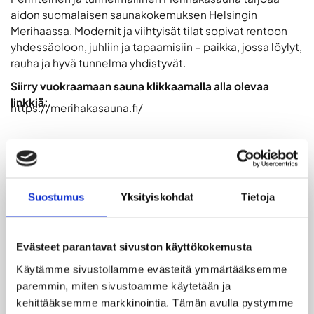
aidon suomalaisen saunakokemuksen Helsingin
Merihaassa. Modernit ja viihtyisät tilat sopivat rentoon
yhdessäoloon, juhliin ja tapaamisiin – paikka, jossa löylyt,
rauha ja hyvä tunnelma yhdistyvät.
Siirry vuokraamaan sauna klikkaamalla alla olevaa
linkkiä:
https://merihakasauna.fi/
LISÄTIEDOT
Suostumus
Yksityiskohdat
Tietoja
Merihakasauna on Helsingissä Merihaassa
sijaitseva viihtyisä saunatila, joka tarjoaa
Evästeet parantavat sivuston käyttökokemusta
perinteisen suomalaisen saunakokemuksen
Käytämme sivustollamme evästeitä ymmärtääksemme 
rauhallisessa ja siistissä ympäristössä. Tilat
soveltuvat hyvin niin yksityiseen rentoutumiseen,
paremmin, miten sivustoamme käytetään ja 
ystäväporukoiden illanviettoihin kuin
kehittääksemme markkinointia. Tämän avulla pystymme 