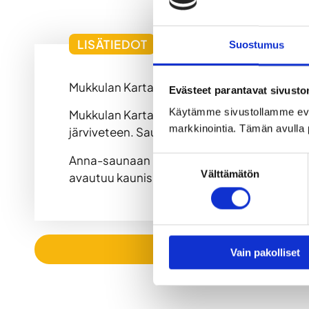
LISÄTIEDOT
Suostumus
Mukkulan Kartanon alueella sijaitsee kaksi 
Evästeet parantavat sivust
Käytämme sivustollamme ev
Mukkulan Kartanon järvisaunoista voit pula
markkinointia. Tämän avulla 
järviveteen. Saunomisen jälkeen voit rento
Anna-saunaan mahtuu 13 henkilöä ja William
Suostumuksen
Välttämätön
avautuu kaunis järvimaisema.
valinta
Vain pakolliset