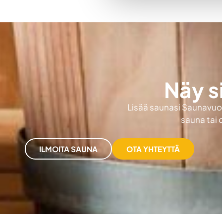
Näy s
Lisää saunasi Saunavuokr
sauna tai 
ILMOITA SAUNA
OTA YHTEYTTÄ