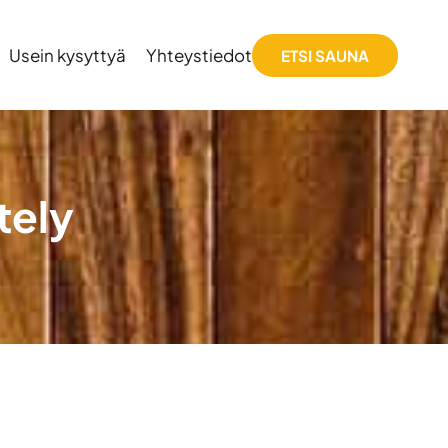
Usein kysyttyä
Yhteystiedot
ETSI SAUNA
tely