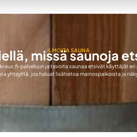
ILMOITA SAUNA
iellä, missä saunoja et
aus.fi-palveluun ja tavoita saunaa etsivät käyttäjät eri
ota yhteyttä, jos haluat lisätietoa mainospaikoista ja nä