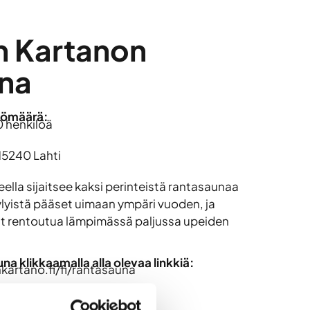
n Kartanon
na
lömäärä:
0 henkilöä
15240 Lahti
ella sijaitsee kaksi perinteistä rantasaunaa
ylyistä pääset uimaan ympäri vuoden, ja
it rentoutua lämpimässä paljussa upeiden
a klikkaamalla alla olevaa linkkiä:
artano.fi/fi/rantasauna