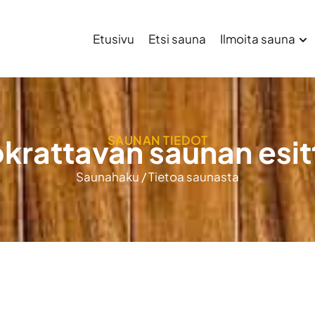
Etusivu
Etsi sauna
Ilmoita sauna
SAUNAN TIEDOT
krattavan saunan esit
Saunahaku
/
Tietoa saunasta