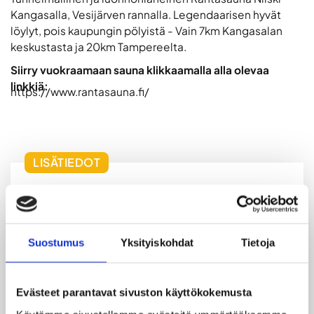
Kangasalla, Vesijärven rannalla. Legendaarisen hyvät
löylyt, pois kaupungin pölyistä - Vain 7km Kangasalan
keskustasta ja 20km Tampereelta.
Siirry vuokraamaan sauna klikkaamalla alla olevaa
linkkiä:
https://www.rantasauna.fi/
LISÄTIEDOT
Rantasauna Nilski sijaitsee Kangasalla, lähellä
Ruutanaa, Vesijärven rannalla. Unohda tunkkaiset
keskustan saunat ja tule oikeaan hirsiseen
Suostumus
Yksityiskohdat
Tietoja
Rantasaunaan! Legendaarisen hyviä löylyjä, pois
kaupungin pölyistä. Rantasauna Nilski on
perinteinen suomalainen rantasauna – isot
Evästeet parantavat sivuston käyttökokemusta
löylykuupat, ämpärit ja suuri massiivihirsinen