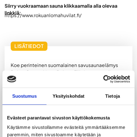
Siirry vuokraamaan sauna klikkaamalla alla olevaa
linkkiä:
https://www.rokuanlomahuvilat.fi/
LISÄTIEDOT
Koe perinteinen suomalainen savusaunaelämys
Rokua Geoparkissa. Rokuan Tähtisavu on valittu
vuonna 2014 Suomen parhaaksi savusaunaksi!
Rokuan Tähtisavu -savusaunaa lämmitetään
Suostumus
Yksityiskohdat
Tietoja
perinteiden mukaisesti pitkään ja hartaasti.
Savusaunan iso kiuas antaa hyvät, happirikkaat ja
lempeät löylyt. Kiireisille savusauna ei sovi.
Evästeet parantavat sivuston käyttökokemusta
Löylyistä kuuluu nauttia pitkään, ja kerran jos
toisenkin. Välillä voi rentoutua kylpypaljun
Käytämme sivustollamme evästeitä ymmärtääksemme 
lämmössä tai talviaikaan vilvoitella lumihangessa.
paremmin, miten sivustoamme käytetään ja 