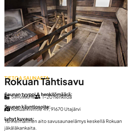
TIETOA SAUNASTA
Rokuan Tähtisavu
Saunan tyyppi & henkilömäärä:
Savusauna
1-20 henkilöä
Saunan käyntiosoite:
Rokuanrivintie 49, 91670 Utajärvi
Lyhyt kuvaus:
Tunnelmallinen aito savusaunaelämys keskellä Rokuan
jäkäläkankaita.