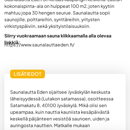
kokonaispinta-ala on hulppeat 100 m2, joten kyytiin
mahtuu jopa 30 hengen seurue. Saunalautta sopii
saunojille, polttareihin, synttäreihin, yritysten
virkistyspäiviin, sekä yksityistilaisuuksiin.
Siirry vuokraamaan sauna klikkaamalla alla olevaa
linkkiä:
https://www.saunalauttaeden.fi/
LISÄTIEDOT
Saunalautta Eden sijaitsee Jyväskylän keskusta
läheisyydessä (Lutakon satamassa), osoitteessa
Satamakatu 8, 40100 Jyväskylä. Mikä olisi sen
upeampaa, kuin nauttia kauniista kesäpäivästä
keskellä päijänteen vesistöä saunoen, uiden ja
auringosta nauttien. Matkalle mukaan