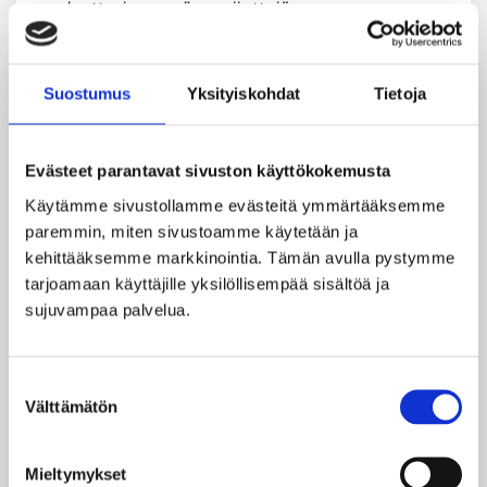
vuokrattavissa myös vesijettejä.
Lauttaa kuljettaa kokenut kippari. Hänellä on
vuokraveneen kuljettajan pätevyys ja pelastajan
Suostumus
Yksityiskohdat
Tietoja
tutkinto. Lautalla on kaikki Trafin
vuokravenemääräysten mukaiset turvavarusteet.
Saunalautalle on lupa tuoda omat juomat ja eväät.
Evästeet parantavat sivuston käyttökokemusta
Tilat ja varusteet:
Käytämme sivustollamme evästeitä ymmärtääksemme 
- kalustettu suuri aurinkoterassi
paremmin, miten sivustoamme käytetään ja 
- puulämmitteinen sauna
kehittääksemme markkinointia. Tämän avulla pystymme 
- pukuhuone/WC
tarjoamaan käyttäjille yksilöllisempää sisältöä ja 
- oleskelu/ruokailutila (sisätila)
sujuvampaa palvelua.
- kaasugrilli
- mikroaaltouuni
- kahvinkeitin
Suostumuksen
- jääkaappi
Välttämätön
valinta
- tynnyricooler juomille
- juomavesisäiliö
- tehokas bluetooth äänentoistojärjestelmä (2x
Mieltymykset