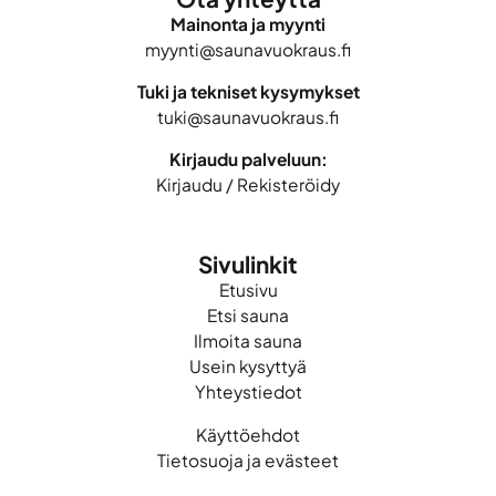
Mainonta ja myynti
myynti@saunavuokraus.fi
Tuki ja tekniset kysymykset
tuki@saunavuokraus.fi
Kirjaudu palveluun:
Kirjaudu
/
Rekisteröidy
Sivulinkit
Etusivu
Etsi sauna
Ilmoita sauna
Usein kysyttyä
Yhteystiedot
Käyttöehdot
Tietosuoja ja evästeet