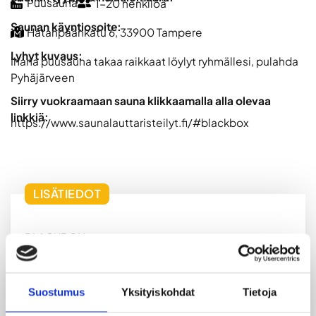
Puusauna
1-20 henkilöä
Saunan käyntiosoite:
Hatanpäänkatu 6, 33900 Tampere
Lyhyt kuvaus:
Ihana puusauna takaa raikkaat löylyt ryhmällesi, pulahda
Pyhäjärveen
Siirry vuokraamaan sauna klikkaamalla alla olevaa
linkkiä:
https://www.saunalauttaristeilyt.fi/#blackbox
LISÄTIEDOT
BLACKBOX
Alus on vuokraveneeksi rekisteröity, joten
turvavarustus on kunnossa. Risteillessä
Suostumus
Yksityiskohdat
Tietoja
asiakasmäärä on 12 hnk. Laiturissa vuokraus
onnistuu 20 hengelle. Vesijetit vuokrattavissa