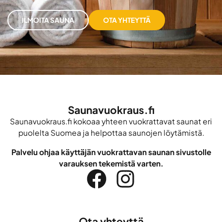
ILMOITA SAUNA
OTA YHTEYTTÄ
Saunavuokraus.fi
Saunavuokraus.fi kokoaa yhteen vuokrattavat saunat eri
puolelta Suomea ja helpottaa saunojen löytämistä.
Palvelu ohjaa käyttäjän vuokrattavan saunan sivustolle
varauksen tekemistä varten.
Ota yhteyttä