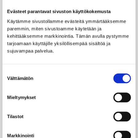
lisähintaan.Omat ruoat ja juomat ovat sallittuja -
Evästeet parantavat sivuston käyttökokemusta
asiakkaat tuovat omat pyyhkeet mukanaan.
Lisähinnasta pyyhkeet lautalta 10€/kpl.Kapteenina
Käytämme sivustollamme evästeitä ymmärtääksemme 
toimii kokenut kippari, jolla vuokraveneen
paremmin, miten sivustoamme käytetään ja 
kuljettajan pätevyys.Lisähinnasta mukaan myös
kehittääksemme markkinointia. Tämän avulla pystymme 
vesijetit.
tarjoamaan käyttäjille yksilöllisempää sisältöä ja 
sujuvampaa palvelua.
VARUSTUS:Sauna 10 hengelle
Yläterassi 15 hengelle
Palju yläterassilla 8 hengelle
Suostumuksen
Ylhäällä sekä alhaalla 6-8 hengen ruokailuryhmä.
Välttämätön
valinta
Laadukas äänentoisto
Kahvinkeitin
TV
Mieltymykset
Jääkaappi
Vessa ja suihku
Uimatikkaat
Tilastot
Grilli
Astiasto 12 hengelle
Markkinointi