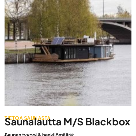
TIETOA SAUNASTA
Saunalautta M/S Blackbox
Saunan tyyppi & henkilömäärä: