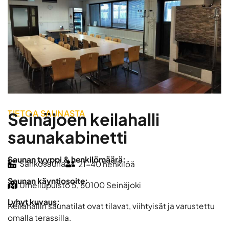
TIETOA SAUNASTA
Seinäjoen keilahalli
saunakabinetti
Saunan tyyppi & henkilömäärä:
Sähkösauna
21-40 henkilöä
Saunan käyntiosoite:
Urheilupuisto 5, 60100 Seinäjoki
Lyhyt kuvaus:
Keilahallin saunatilat ovat tilavat, viihtyisät ja varustettu
omalla terassilla.