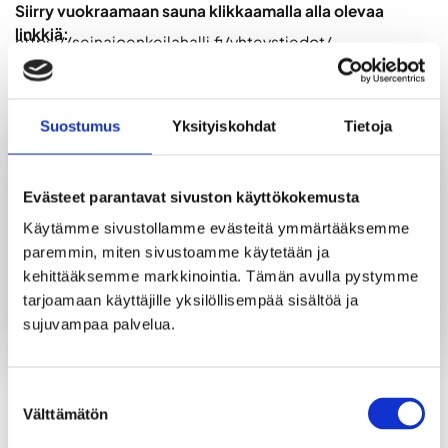
Siirry vuokraamaan sauna klikkaamalla alla olevaa
linkkiä:
https://seinajoenkeilahalli.fi/yhteystiedot/
Suostumus
Yksityiskohdat
Tietoja
LISÄTIEDOT
Evästeet parantavat sivuston käyttökokemusta
Keilahallin saunatilat ovat tilavat, viihtyisät ja
varustettu omalla terassilla. Saatavilla lauantaisin
Käytämme sivustollamme evästeitä ymmärtääksemme 
Pizza Centerin pizzaa ja muina aikoina ruokaa
paremmin, miten sivustoamme käytetään ja 
tilattavissa, tilat ovat anniskelualuetta, ei omia
kehittääksemme markkinointia. Tämän avulla pystymme 
juomia.
tarjoamaan käyttäjille yksilöllisempää sisältöä ja 
sujuvampaa palvelua.
Suostumuksen
TAKAISIN SAUNOIHIN
Välttämätön
valinta