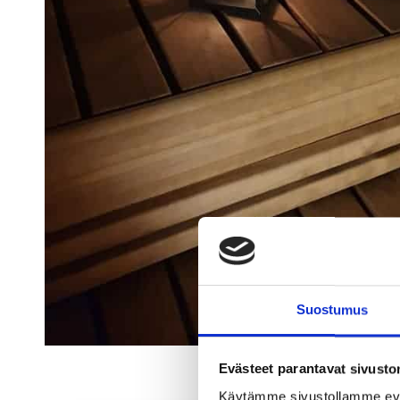
Suostumus
Evästeet parantavat sivust
Käytämme sivustollamme ev