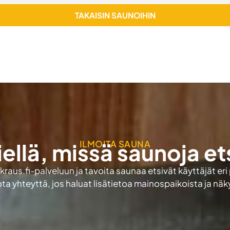
TAKAISIN SAUNOIHIN
ILMOITA SAUNA
iellä, missä saunoja et
aus.fi-palveluun ja tavoita saunaa etsivät käyttäjät eri
ota yhteyttä, jos haluat lisätietoa mainospaikoista ja nä