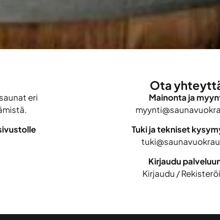
Ota yhteytt
saunat eri
Mainonta ja myynt
ämistä.
myynti@saunavuokrau
ivustolle
Tuki ja tekniset kysy
tuki@saunavuokraus
Kirjaudu palveluu
Kirjaudu
/
Rekisterö