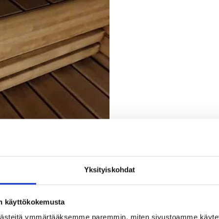
Yksityiskohdat
on käyttökokemusta
ästeitä ymmärtääksemme paremmin, miten sivustoamme käytet