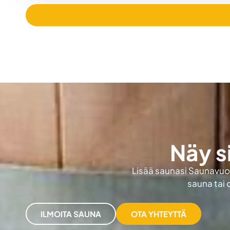
Näy s
Lisää saunasi Saunavuokr
sauna tai 
ILMOITA SAUNA
OTA YHTEYTTÄ