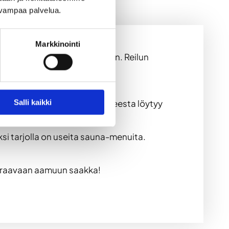
uvampaa palvelua.
Markkinointi
sekä keittiö perusvarusteineen. Reilun
jestelmä, minipingispöytä,
Station 2 sekä PS4. Pesuhuoneesta löytyy
Salli kaikki
kapuita.
si tarjolla on useita sauna-menuita.
 seuraavaan aamuun saakka!