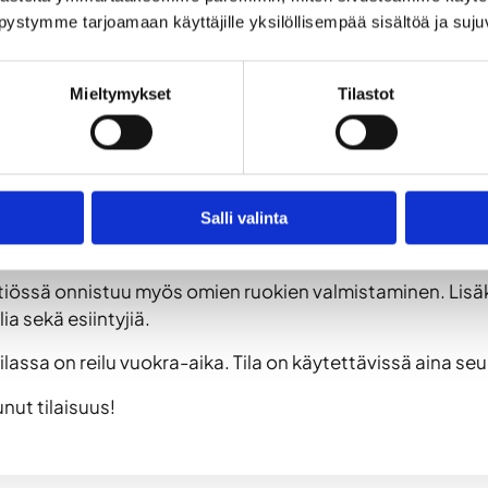
pystymme tarjoamaan käyttäjille yksilöllisempää sisältöä ja suj
Mieltymykset
Tilastot
ulun keskustassa. Tilasta löytyy viihtyisät oleskelutilat 
la 20 saunojaa.
projektori, valkokangas, karaokelaitteet, äänentoistojär
tälätkä, seurapelejä, elektroninen Darts tikkataulu, Play
Salli valinta
ustenkuivain. Tiloissa on käytettävissä myös takka ja tak
ittiössä onnistuu myös omien ruokien valmistaminen. Lisäk
a sekä esiintyjiä.
a tilassa on reilu vuokra-aika. Tila on käytettävissä aina
nut tilaisuus!