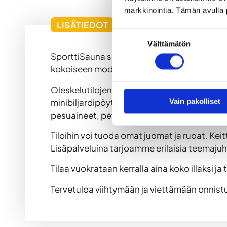
markkinointia. Tämän avulla 
LISÄTIEDOT
Suostumuksen
Välttämätön
valinta
SporttiSauna sijaitsee keskeisellä paikalla O
kokoiseen moderniin saunaan mahtuu kerral
Oleskelutilojen varustukseen sisältyy video
minibiljardipöytä, pöytäjalkapallopeli, pöy
Vain pakolliset
pesuaineet, pefletit, saunatuoksuja sekä hi
Tiloihin voi tuoda omat juomat ja ruoat. Ke
Lisäpalveluina tarjoamme erilaisia teemajuhli
Tilaa vuokrataan kerralla aina koko illaksi j
Tervetuloa viihtymään ja viettämään onnistu