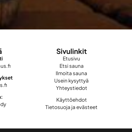
ä
Sivulinkit
i
Etusivu
s.fi
Etsi sauna
Ilmoita sauna
mykset
Usein kysyttyä
.fi
Yhteystiedot
n:
Käyttöehdot
idy
Tietosuoja ja evästeet