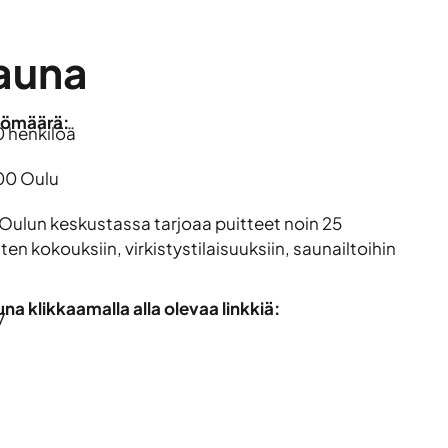
auna
lömäärä:
0 henkilöä
00 Oulu
 Oulun keskustassa tarjoaa puitteet noin 25
ten kokouksiin, virkistystilaisuuksiin, saunailtoihin
a klikkaamalla alla olevaa linkkiä:
/