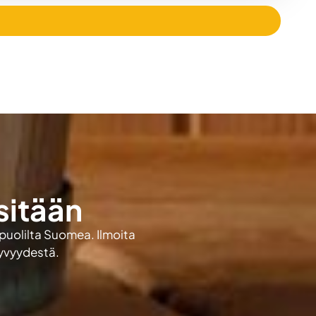
sitään
 puolilta Suomea. Ilmoita
kyvyydestä.