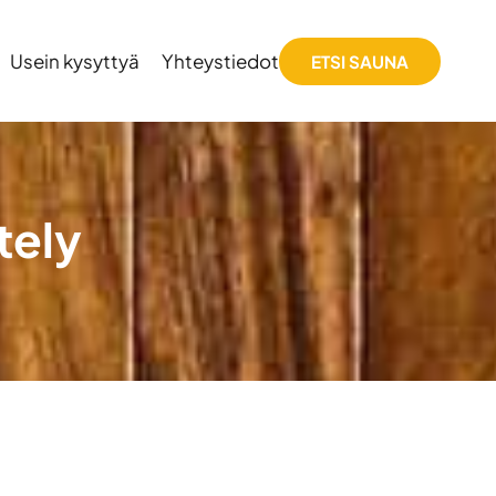
Usein kysyttyä
Yhteystiedot
ETSI SAUNA
tely