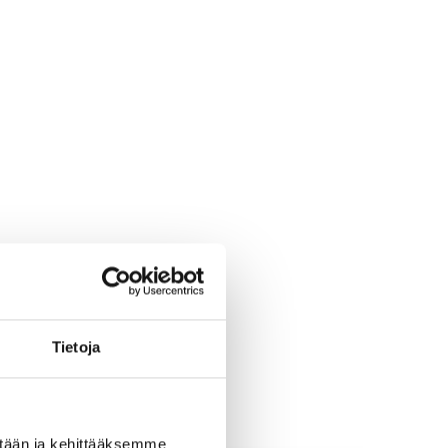
Tietoja
ään ja kehittääksemme 