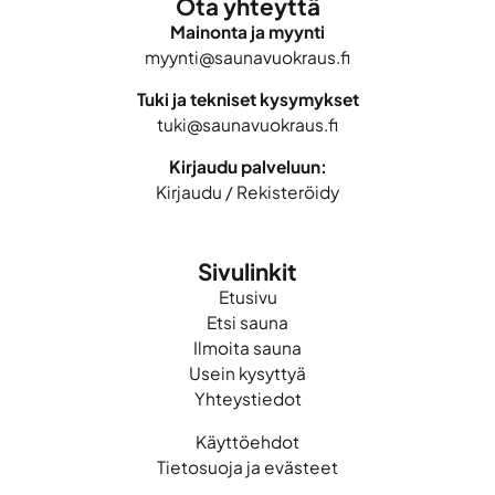
Ota yhteyttä
Mainonta ja myynti
myynti@saunavuokraus.fi
Tuki ja tekniset kysymykset
tuki@saunavuokraus.fi
Kirjaudu palveluun:
Kirjaudu
/
Rekisteröidy
Sivulinkit
Etusivu
Etsi sauna
Ilmoita sauna
Usein kysyttyä
Yhteystiedot
Käyttöehdot
Tietosuoja ja evästeet