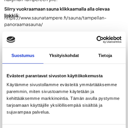
Siirry vuokraamaan sauna klikkaamalla alla olevaa
linkkiä:
https://www.saunatampere.fi/sauna/tampellan-
panoraamasauna/
LISÄTIEDOT
Suostumus
Yksityiskohdat
Tietoja
Uudet saunatilat ja upea kattoterassi tarjoavat
Evästeet parantavat sivuston käyttökokemusta
360° näkymän Tampereen ylle. Tämä Tampellan
Panoraamasauna on loistava paikka viettää
Käytämme sivustollamme evästeitä ymmärtääksemme 
yrityksen edustustilaisuus tai saunailta
paremmin, miten sivustoamme käytetään ja 
kaveriporukalla. Katso alta varauskalenterin tilanne
kehittääksemme markkinointia. Tämän avulla pystymme 
ja lähetä saunaosaston varauskysely alla olevalla
tarjoamaan käyttäjille yksilöllisempää sisältöä ja 
lomakkeella. Tilauksesta saat myös meiltä
sujuvampaa palvelua.
herkullisen 4Cateringin pitopalvelun. Saunalle saa
tuoda omat juomat.