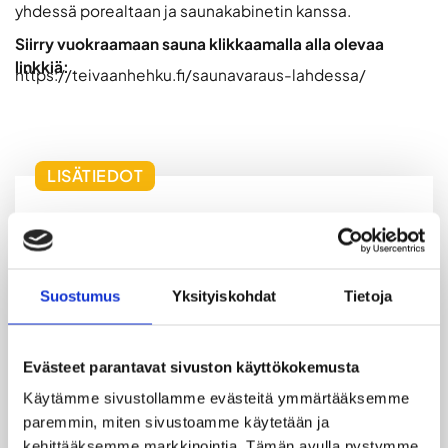
yhdessä porealtaan ja saunakabinetin kanssa.
Siirry vuokraamaan sauna klikkaamalla alla olevaa
linkkiä:
https://teivaanhehku.fi/saunavaraus-lahdessa/
LISÄTIEDOT
Saunamaailma Lahdessa – Tervetuloa Teivaan
Hehkuun!
Suostumus
Yksityiskohdat
Tietoja
Rentoudu ja nauti luonnon rauhasta Vesijärven
rannalla. Meillä pääset nauttimaan sähkösaunan
lämmöstä joka päivä. Lämmitämme myös
Evästeet parantavat sivuston käyttökokemusta
perinteisen puusaunan päivittäin, mikäli se ei ole
varattu yksityiskäyttöön. Puusaunan yhteydessä on
Käytämme sivustollamme evästeitä ymmärtääksemme 
myös poreallas ja saunakabinetti yksityiskäyttöön
paremmin, miten sivustoamme käytetään ja 
max 18hlölle, voit pyytää näistä tarjousta
kehittääksemme markkinointia. Tämän avulla pystymme 