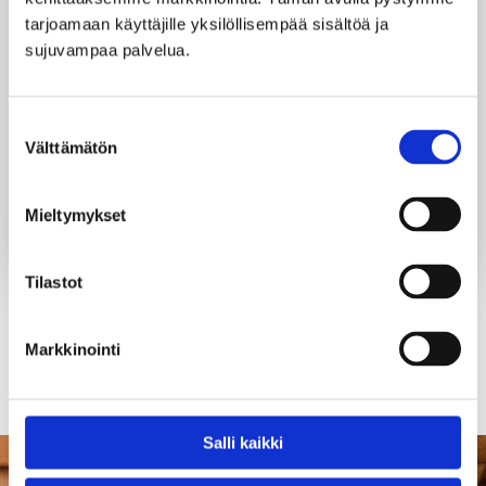
yhteydenottolomakkeen kautta. Yleisellä vuorolla
tarjoamaan käyttäjille yksilöllisempää sisältöä ja 
vilvoittelet virkistävässä Vesijärvessä, hemmottelet
sujuvampaa palvelua.
itseäsi lämminvesialtaassa ja nautit virvokkeista
raikkaassa ulkoilmassa. Saunamme lämpenee joka
päivä klo 21 saakka. Puusauna on lämmin viim. n. 1h
Suostumuksen
saunojen avauksesta.
Välttämätön
valinta
Tule yksin, kaksin tai isommalla porukalla –
saunamme odottaa juuri sinua!
Mieltymykset
Tilastot
TAKAISIN SAUNOIHIN
Markkinointi
Salli kaikki