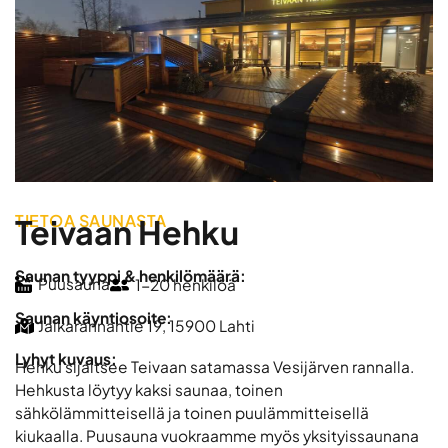
TIETOA SAUNASTA
Teivaan Hehku
Saunan tyyppi & henkilömäärä:
Puusauna
1-20 henkilöä
Saunan käyntiosoite:
Jalkarannantie 19, 15900 Lahti
Lyhyt kuvaus:
Hehku sijaitsee Teivaan satamassa Vesijärven rannalla.
Hehkusta löytyy kaksi saunaa, toinen
sähkölämmitteisellä ja toinen puulämmitteisellä
kiukaalla. Puusauna vuokraamme myös yksityissaunana