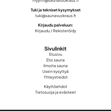
myynti@saunavuokraus.fi
Tuki ja tekniset kysymykset
tuki@saunavuokraus.fi
Kirjaudu palveluun:
Kirjaudu
/
Rekisteröidy
Sivulinkit
Etusivu
Etsi sauna
Ilmoita sauna
Usein kysyttyä
Yhteystiedot
Käyttöehdot
Tietosuoja ja evästeet