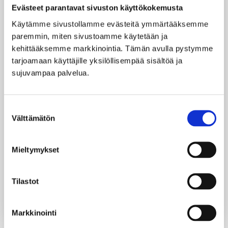
Evästeet parantavat sivuston käyttökokemusta
Isommat juhlinnat, virkistyspäivät tai
yritystenverkostopäivät (max 30 henkilöä)
Käytämme sivustollamme evästeitä ymmärtääksemme 
neuvoteltavissa laituri- ja rantamökkipalveluna.
paremmin, miten sivustoamme käytetään ja 
kehittääksemme markkinointia. Tämän avulla pystymme 
Kannattaa myös kysyä yhteistyökumppaneidemme
tarjoamaan käyttäjille yksilöllisempää sisältöä ja 
tarjoamia ruokailupaketteja ja valmiita morsius- ja
sujuvampaa palvelua.
sulhassauna settejä taikaohjeineen päivineen.
Olemme jo monia seikkailuja kokenut
Suostumuksen
saunalauttayritys Turussa, ja isännöimme
Välttämätön
mielellämme myös sinun arjen tai juhlan
valinta
saunaelämyksesi!
Mieltymykset
Saunaluukku, grilli ja kattoterassi maustavat
päivääsi ja illan kruunaavat risteilyalusten
liikehdinnät.
Tilastot
Tule kokemaan Turun Saunalautta!
Markkinointi