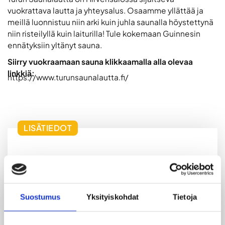
vuokrattava lautta ja yhteysalus. Osaamme yllättää ja
meillä luonnistuu niin arki kuin juhla saunalla höystettynä
niin risteilyllä kuin laiturilla! Tule kokemaan Guinnesin
ennätyksiin yltänyt sauna.
Siirry vuokraamaan sauna klikkaamalla alla olevaa
linkkiä:
https://www.turunsaunalautta.fi/
LISÄTIEDOT
Turun saunalautalla on yli 200m2 tilaa teidän
elämyksienne toteuttamiseen. Palvelut
miehistöineen kuuluvat hintaan.
Suostumus
Yksityiskohdat
Tietoja
Aluksiimme mahtuu asiakkaita max 12 henkilöä
miehistön lisäksi (Traficom 2026). Suuremmat
tilaisuudet (max 20 henkilöä) laituripalveluna.