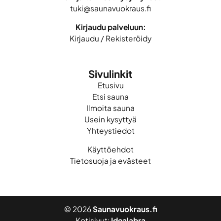
tuki@saunavuokraus.fi
Kirjaudu palveluun:
Kirjaudu
/
Rekisteröidy
Sivulinkit
Etusivu
Etsi sauna
Ilmoita sauna
Usein kysyttyä
Yhteystiedot
Käyttöehdot
Tietosuoja ja evästeet
© 2026
Saunavuokraus.fi
Kotisivut:
Idealabra