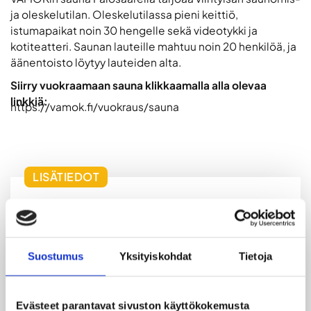
ja oleskelutilan. Oleskelutilassa pieni keittiö,
istumapaikat noin 30 hengelle sekä videotykki ja
kotiteatteri. Saunan lauteille mahtuu noin 20 henkilöä, ja
äänentoisto löytyy lauteiden alta.
Siirry vuokraamaan sauna klikkaamalla alla olevaa
linkkiä:
https://vamok.fi/vuokraus/sauna
LISÄTIEDOT
VAMOKin sauna Vaasan Palosaarella, osoitteessa
Palosaarentie 8, 65200 Vaasa on monikäyttöinen
tila erilaisiin tilaisuuksiin. Tila sopii hyvin esimerkiksi
Suostumus
Yksityiskohdat
Tietoja
tykypäiviin, syntymäpäiväjuhliin, pikkujouluihin,
opiskelijatapahtumiin sekä rennompiin
illanviettoihin. Sauna on vuokrattavissa sekä
Evästeet parantavat sivuston käyttökokemusta