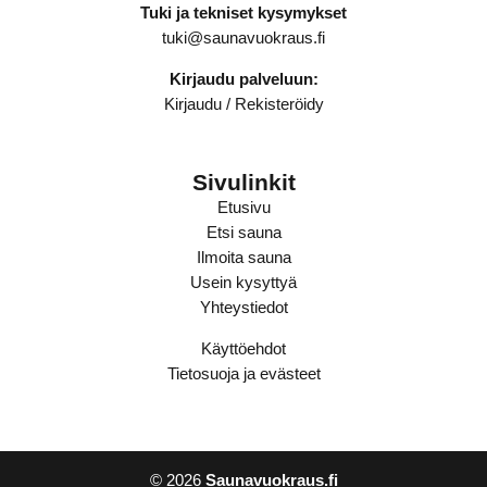
Tuki ja tekniset kysymykset
tuki@saunavuokraus.fi
Kirjaudu palveluun:
Kirjaudu
/
Rekisteröidy
Sivulinkit
Etusivu
Etsi sauna
Ilmoita sauna
Usein kysyttyä
Yhteystiedot
Käyttöehdot
Tietosuoja ja evästeet
© 2026
Saunavuokraus.fi