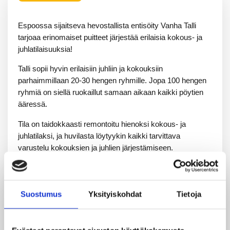
Espoossa sijaitseva hevostallista entisöity Vanha Talli
tarjoaa erinomaiset puitteet järjestää erilaisia kokous- ja
juhlatilaisuuksia!
Talli sopii hyvin erilaisiin juhliin ja kokouksiin
parhaimmillaan 20-30 hengen ryhmille. Jopa 100 hengen
ryhmiä on siellä ruokaillut samaan aikaan kaikki pöytien
ääressä.
Tila on taidokkaasti remontoitu hienoksi kokous- ja
juhlatilaksi, ja huvilasta löytyykin kaikki tarvittava
varustelu kokouksien ja juhlien järjestämiseen.
Alakerrasta löytyy alkuvuodesta 2025 remontoitu keittiö,
kokous- juhlatila videotykkeineen ja kokoustarpeineen,
takkahuone sekä saunaosasto, joka myöskin sai uuden
Suostumus
Yksityiskohdat
Tietoja
ilmeen alkuvuodesta 2025. Yläkerrassa majoitustilat 17
hengelle.
Saunaosastolta pääsee suoraan vilvoittelemaan