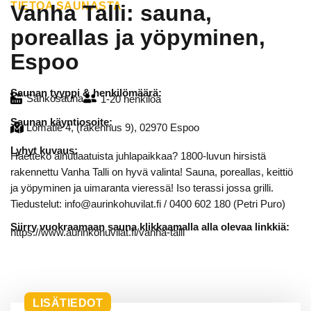
TIETOA SAUNASTA
Vanha Talli: sauna,
poreallas ja yöpyminen,
Espoo
Saunan tyyppi & henkilömäärä:
Sähkösauna
1-20 henkilöä
Saunan käyntiosoite:
Lomatie 4, (rakennus 9), 02970 Espoo
Lyhyt kuvaus:
Haetteko ainutlaatuista juhlapaikkaa? 1800-luvun hirsistä
rakennettu Vanha Talli on hyvä valinta! Sauna, poreallas, keittiö
ja yöpyminen ja uimaranta vieressä! Iso terassi jossa grilli.
Tiedustelut: info@aurinkohuvilat.fi / 0400 602 180 (Petri Puro)
Siirry vuokraamaan sauna klikkaamalla alla olevaa linkkiä:
https://www.aurinkohuvilat.fi/vanha-talli
LISÄTIEDOT