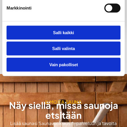
nauttia kiireettömästä tunnelmasta. Saunoihin
mahtuu 10–12 henkilöä kerrallaan, ja suuremmat
Markkinointi
ryhmät voivat saunoa porrastetusti.
Salli kaikki
TAKAISIN SAUNOIHIN
Salli valinta
Vain pakolliset
ILMOITA SAUNA
Näy siellä, missä saunoja
etsitään
Lisää saunasi Saunavuokraus.fi-palveluun ja tavoita