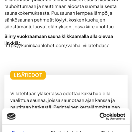
rauhoittumaan ja nauttimaan aidosta suomalaisesta
saunakokemuksesta. Puusaunan lempeä lämpö ja
sähkösaunan pehmeät löylyt, kosken kuohujen
säestämänä, luovat elämyksen, jossa kiire unohtuu.
Siirry vuokraamaan sauna klikkaamalla alla olevaa
linkkiä:
https://kuninkaanlohet.com/vanha-viilatehdas/
LISÄTIEDOT
Viilatehtaan yläkerrassa odottaa kaksi huolella
vaalittua saunaa, joissa saunotaan ajan kanssa ja
nautitaan hetkestä. Perinteinen kertalämmitteinen
puusauna tarjoaa aidon suomalaisen
saunakokemuksen, jossa puukiukaan lämmössä
mieli rauhoittuu ja löylyt kutsuvat viipymään.