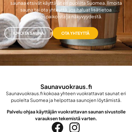
saunaa etsivät käyttäjät eri puolilta Suomea. Ilmoita
sauna tai ota yhteyttä, jos haluat lisätietoa
mainospaikoista ja näkyvyydestä.
ILMOITA SAUNA
OTA YHTEYTTÄ
Saunavuokraus.fi
Saunavuokraus.fi kokoaa yhteen vuokrattavat saunat eri
puolelta Suomea ja helpottaa saunojen löytämistä.
Palvelu ohjaa käyttäjän vuokrattavan saunan sivustolle
varauksen tekemistä varten.