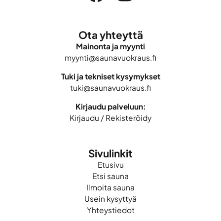
Ota yhteyttä
Mainonta ja myynti
myynti@saunavuokraus.fi
Tuki ja tekniset kysymykset
tuki@saunavuokraus.fi
Kirjaudu palveluun:
Kirjaudu
/
Rekisteröidy
Sivulinkit
Etusivu
Etsi sauna
Ilmoita sauna
Usein kysyttyä
Yhteystiedot