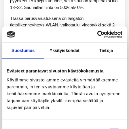
pyyhkeet 15 kpl/pukuhuone, sekä saunan lämpimäksi klo
18–22. Saunaillan hinta on 500€ alv 0%.
Tilassa perusvarustuksena on langaton
tietoliikenneyhteys WLAN, valkotaulu, videotykki sekä 2
isoa näyttöä. Valaistus on säädettävissä teemaan
sopivaksi. Tilaan saatavilla myös pyynnöstä
kamera/Jabra. Tilassa on kaksi erillistä saunaa ja
Suostumus
Yksityiskohdat
Tietoja
pukuhuonetta, oleskelutila, katettu terassi sekä keittiö
astioineen (25:lle), jossa voi myös valmistaa ruuan itse.
Lisäksi tilaan on saatavissa lisäpalveluna kokoustarjoiluja
Evästeet parantavat sivuston käyttökokemusta
sekä assistentti- ja tulostuspalveluja.
Käytämme sivustollamme evästeitä ymmärtääksemme 
Iltakäyttöön saunaosastolle saa tilattua tarjoilut
paremmin, miten sivustoamme käytetään ja 
ravintolastamme tai tuoda itse, juomat saa tuoda
kehittääksemme markkinointia. Tämän avulla pystymme 
mukanaan. Tilavuokraan kuuluu pyyhkeet, pesuaineet,
tarjoamaan käyttäjille yksilöllisempää sisältöä ja 
pefletit ja tilan normaali loppusiivous.
sujuvampaa palvelua.
Virtuaaliesittely:
https://my.matterport.com/show/?
m=5MmPDfei2ZH
Suostumuksen