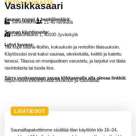
TIETOA SAUNASTA
Vasikkasaari
Saunan tyyppi & henkilömäärä:
Sähkösauna
21-40 henkilöä
Saunan käyntiosoite:
Lutakonaukio 1, 40100 Jyväskylä
Lyhyt kuvaus:
Tila sopii sauna-iltoihin, kokouksiin ja rentoihin tilaisuuksiin.
Käytössäsi ovat kaksi saunaa, oleskelutila, keittiö ja katettu
terassi. Tilassa on monipuolinen varustelu, ja tarjoilut voi tilata
ravintolasta tai tuoda itse.
Siirry vuokraamaan sauna klikkaamalla alla olevaa linkkiä:
https://www.kielotoimitilat.fi/kokous-ja-saunatilat/
LISÄTIEDOT
Saunailtapakettimme sisältää tilan käyttöön klo 16–24,