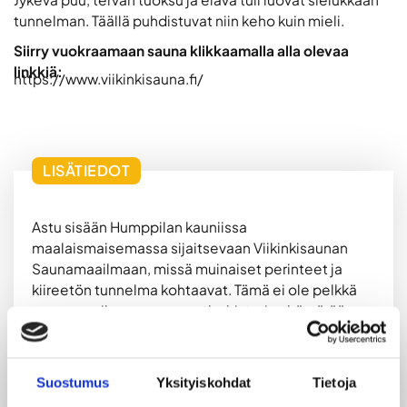
tunnelman. Täällä puhdistuvat niin keho kuin mieli.
Siirry vuokraamaan sauna klikkaamalla alla olevaa
linkkiä:
https://www.viikinkisauna.fi/
LISÄTIEDOT
Astu sisään Humppilan kauniissa
maalaismaisemassa sijaitsevaan Viikinkisaunan
Saunamaailmaan, missä muinaiset perinteet ja
kiireetön tunnelma kohtaavat. Tämä ei ole pelkkä
saunamaailma – se on matka historian hämärään,
jossa jykevä puu, savun vieno tuoksu ja kiukaiden
lempeät löylyt puhdistavat niin kehon kuin mielen.
Suostumus
Yksityiskohdat
Tietoja
Viikinkisaunassa aistit menneen ajan voiman.