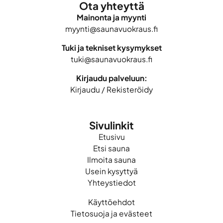
Ota yhteyttä
Mainonta ja myynti
myynti@saunavuokraus.fi
Tuki ja tekniset kysymykset
tuki@saunavuokraus.fi
Kirjaudu palveluun:
Kirjaudu
/
Rekisteröidy
Sivulinkit
Etusivu
Etsi sauna
Ilmoita sauna
Usein kysyttyä
Yhteystiedot
Käyttöehdot
Tietosuoja ja evästeet