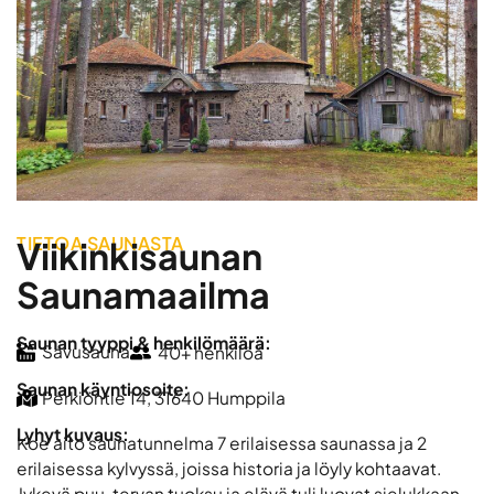
TIETOA SAUNASTA
Viikinkisaunan
Saunamaailma
Saunan tyyppi & henkilömäärä:
Savusauna
40+ henkilöä
Saunan käyntiosoite:
Perkiöntie 14, 31640 Humppila
Lyhyt kuvaus:
Koe aito saunatunnelma 7 erilaisessa saunassa ja 2
erilaisessa kylvyssä, joissa historia ja löyly kohtaavat.
Jykevä puu, tervan tuoksu ja elävä tuli luovat sielukkaan