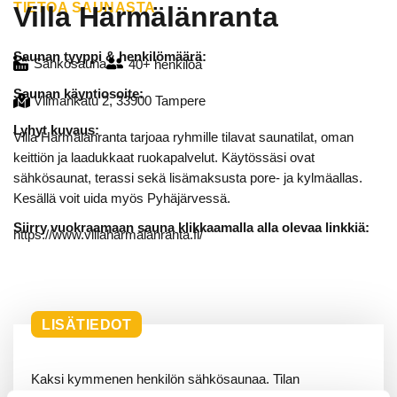
TIETOA SAUNASTA
Villa Härmälänranta
Saunan tyyppi & henkilömäärä:
Sähkösauna
40+ henkilöä
Saunan käyntiosoite:
Viimankatu 2, 33900 Tampere
Lyhyt kuvaus:
Villa Härmälänranta tarjoaa ryhmille tilavat saunatilat, oman
keittiön ja laadukkaat ruokapalvelut. Käytössäsi ovat
sähkösaunat, terassi sekä lisämaksusta pore- ja kylmäallas.
Kesällä voit uida myös Pyhäjärvessä.
Siirry vuokraamaan sauna klikkaamalla alla olevaa linkkiä:
https://www.villaharmalanranta.fi/
LISÄTIEDOT
Kaksi kymmenen henkilön sähkösaunaa. Tilan