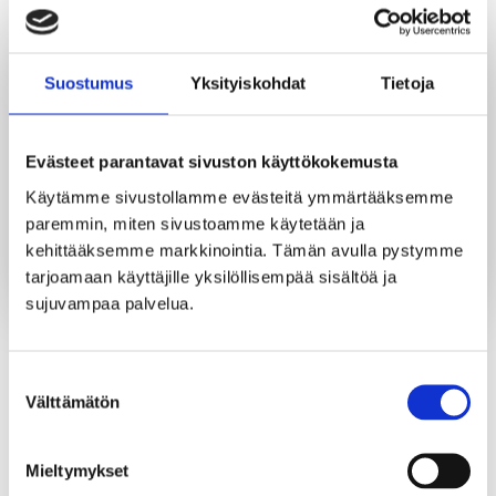
maksimihenkilökömäärä 80 henkilöä.
Saunoja ei ole mahdollista vuokrata pelkästään,
vuokrattavana on kerrallaan 300 neliön Villa
Suostumus
Yksityiskohdat
Tietoja
Härmälänrannan tilat ryhmille.
Villa Härmälänrannassa on oma keittiö ja keittiömestari.
Evästeet parantavat sivuston käyttökokemusta
Ruokapalvelut tulevat aina omasta keittiöstämme.
Terassilla on lisähinnasta käytettävissä 5 henkilön
Käytämme sivustollamme evästeitä ymmärtääksemme 
poreamme ja kylmä-allas Avantopool. Kesäaikana voi
paremmin, miten sivustoamme käytetään ja 
mennä uimaan Pyhäjärveen.
kehittääksemme markkinointia. Tämän avulla pystymme 
tarjoamaan käyttäjille yksilöllisempää sisältöä ja 
sujuvampaa palvelua.
TAKAISIN SAUNOIHIN
Suostumuksen
Välttämätön
valinta
Mieltymykset