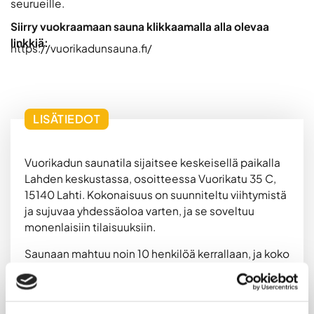
seurueille.
Siirry vuokraamaan sauna klikkaamalla alla olevaa
linkkiä:
https://vuorikadunsauna.fi/
LISÄTIEDOT
Vuorikadun saunatila sijaitsee keskeisellä paikalla
Lahden keskustassa, osoitteessa Vuorikatu 35 C,
15140 Lahti. Kokonaisuus on suunniteltu viihtymistä
ja sujuvaa yhdessäoloa varten, ja se soveltuu
monenlaisiin tilaisuuksiin.
Saunaan mahtuu noin 10 henkilöä kerrallaan, ja koko
tila palvelee jopa 25 hengen ryhmiä. Tilavassa
pesuhuoneessa on 4 suihkua ja 2 WC:tä, mikä
tekee käytöstä vaivatonta myös isommille