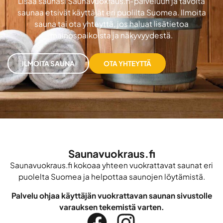
Lisää saunasi Saunavuokraus.fi-palveluun ja tavoita
saunaa etsivät käyttäjät eri puolilta Suomea. Ilmoita
sauna tai ota yhteyttä, jos haluat lisätietoa
mainospaikoista ja näkyvyydestä.
ILMOITA SAUNA
OTA YHTEYTTÄ
Saunavuokraus.fi
Saunavuokraus.fi kokoaa yhteen vuokrattavat saunat eri
puolelta Suomea ja helpottaa saunojen löytämistä.
Palvelu ohjaa käyttäjän vuokrattavan saunan sivustolle
varauksen tekemistä varten.