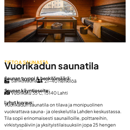
TIETOA SAUNASTA
Vuorikadun saunatila
Saunan tyyppi & henkilömäärä:
Sähkösauna
21-40 henkilöä
Saunan käyntiosoite:
Vuorikatu 35 C, 15140 Lahti
Lyhyt kuvaus:
Vuorikadun saunatila on tilava ja monipuolinen
vuokrattava sauna- ja oleskelutila Lahden keskustassa.
Tila sopii erinomaisesti saunailloille, polttareihin,
virkistyspäiviin ja yksityistilaisuuksiin jopa 25 hengen