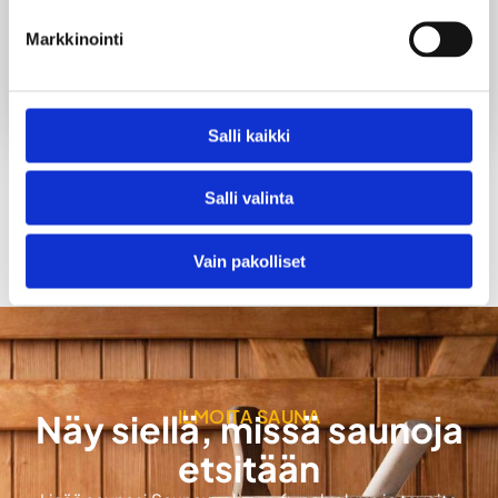
- Varustelu: äänentoisto + mikrofonit, iso TV
Markkinointi
- Keittiövarustus: jääkaappi, mikro, kahvinkeitin,
vedenkeitin, kertakäyttöastiat
Salli kaikki
TAKAISIN SAUNOIHIN
Salli valinta
Vain pakolliset
ILMOITA SAUNA
Näy siellä, missä saunoja
etsitään