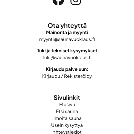
Ota yhteyttä
Mainonta ja myynti
myynti@saunavuokraus.fi
Tuki ja tekniset kysymykset
tuki@saunavuokraus.fi
Kirjaudu palveluun:
Kirjaudu
/
Rekisteröidy
Sivulinkit
Etusivu
Etsi sauna
Ilmoita sauna
Usein kysyttyä
Yhteystiedot