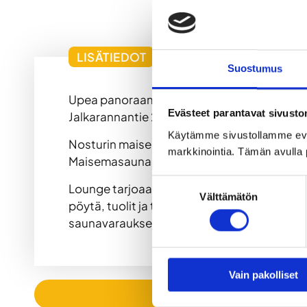
LISÄTIEDOT
Suostumus
Upea panoraamasauna Nosturin kattoterassil
Evästeet parantavat sivust
Jalkarannantie 23, 15900 Lahti.
Käytämme sivustollamme ev
Nosturin maisemasaunassa pääset heittämää
markkinointia. Tämän avulla 
Maisemasaunan yhteydestä löydät peseytym
Suostumuksen
Lounge tarjoaa oivan keinon vilvoitteluun ja
Välttämätön
valinta
pöytä, tuolit ja televisio. Loungeen on myös
saunavarauksella saa myös käyttää. Pesuain
Vain pakolliset