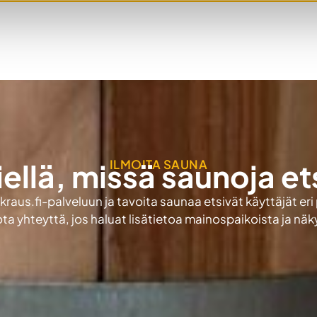
ILMOITA SAUNA
iellä, missä saunoja et
aus.fi-palveluun ja tavoita saunaa etsivät käyttäjät eri
ota yhteyttä, jos haluat lisätietoa mainospaikoista ja nä