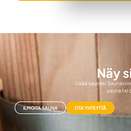
Näy s
Lisää saunasi Saunavuokr
sauna tai 
ILMOITA SAUNA
OTA YHTEYTTÄ