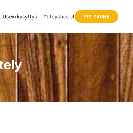
Usein kysyttyä
Yhteystiedot
ETSI SAUNA
tely