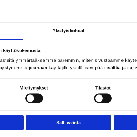
Yksityiskohdat
la, josta aukeaa maisemat Vesijärvelle. Löylykapasiteett
on käyttökokemusta
ästeitä ymmärtääksemme paremmin, miten sivustoamme käytet
n lämpimät löylyt samalla upeita Vesijärven maisemia i
pystymme tarjoamaan käyttäjille yksilöllisempää sisältöä ja suj
is- ja pukeutumistilat, sekä puolilämpimän Heineken 
 kesällä se toimii myös oleskelutilana noin kymmenelle (10
Mieltymykset
Tilastot
 mahdollista tilata ruokaa alakerran ravintolasta. Ranta-
eet, sekä kertakäyttöiset istuinalustat sisältyvät vuokr
Salli valinta
TAKAISIN SAUNOIHIN