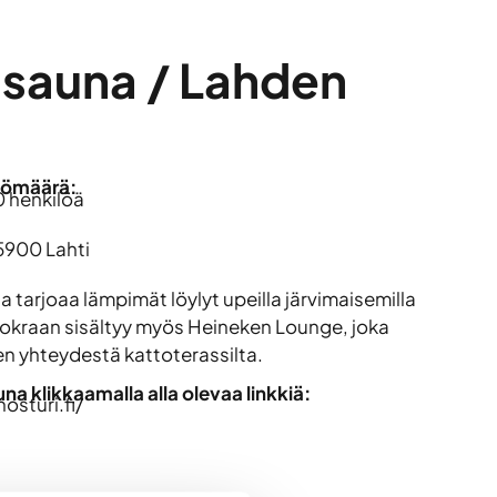
sauna / Lahden
lömäärä:
0 henkilöä
15900 Lahti
tarjoaa lämpimät löylyt upeilla järvimaisemilla
okraan sisältyy myös Heineken Lounge, joka
en yhteydestä kattoterassilta.
a klikkaamalla alla olevaa linkkiä:
osturi.fi/