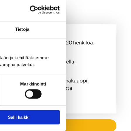
Tietoja
i noin 15 henkilöä, maksimi 20 henkilöä.
ään ja kehittääksemme 
haillen 15-20 hengen seurueella.
uvampaa palvelua.
Loungen.
) hengelle. Tilasta löytyy kylmäkaappi,
Markkinointi
alueelta löytyy uimapaikka, jota
ahintaan.
Salli kaikki