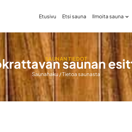
Etusivu
Etsi sauna
Ilmoita sauna
SAUNAN TIEDOT
krattavan saunan esit
Saunahaku
/
Tietoa saunasta