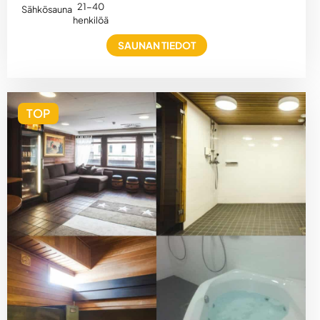
21-40
Sähkösauna
henkilöä
SAUNAN TIEDOT
TOP