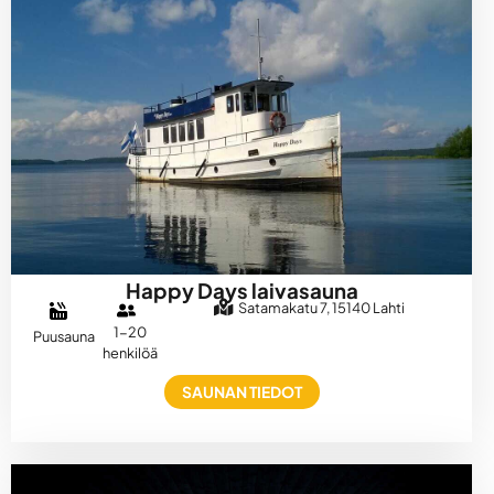
Happy Days laivasauna
Satamakatu 7, 15140 Lahti
1-20
Puusauna
henkilöä
SAUNAN TIEDOT