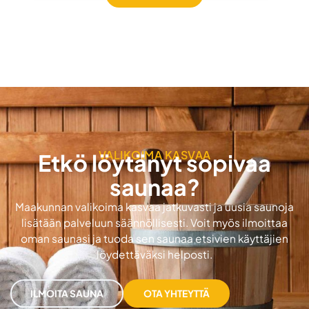
VALIKOIMA KASVAA
Etkö löytänyt sopivaa
saunaa?
Maakunnan valikoima kasvaa jatkuvasti ja uusia saunoja
lisätään palveluun säännöllisesti. Voit myös ilmoittaa
oman saunasi ja tuoda sen saunaa etsivien käyttäjien
löydettäväksi helposti.
ILMOITA SAUNA
OTA YHTEYTTÄ