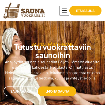
ETSI SAUNA
SAUNAT PÄIJÄT-HÄME
Tutustu vuokrattaviin
saunoihin
Alta löydät saunat ja saunatilat Päijät-Hämeen alueelta,
esimerkiksi Lahdesta, Hollolasta, Orimattilasta,
Heinolasta ja Asikkalasta. Jokaisesta kohteesta on oma
saunakortti perustiedoilla, kuvilla ja yhteystiedoilla.
SAUNAHAKU
ILMOITA SAUNA