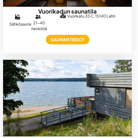
Vuorikadun saunatila
Vuorikatu 35 C, 15140 Lahti
21-40
Sähkösauna
henkilöä
SAUNAN TIEDOT