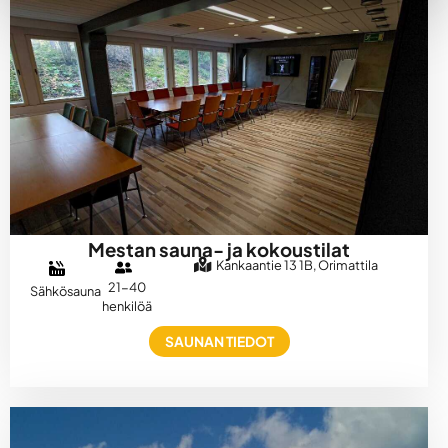
Mestan sauna- ja kokoustilat
Kankaantie 13 1B, Orimattila
21-40
Sähkösauna
henkilöä
SAUNAN TIEDOT