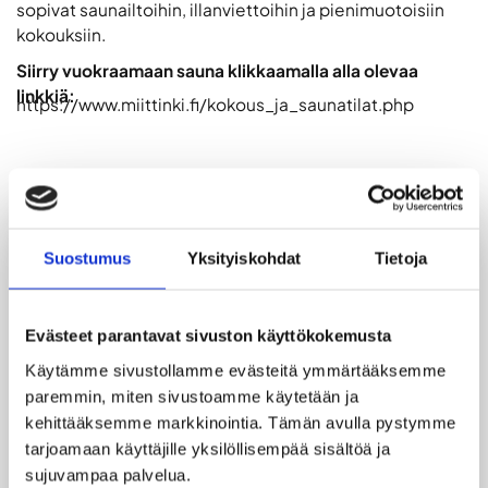
sopivat saunailtoihin, illanviettoihin ja pienimuotoisiin
kokouksiin.
Siirry vuokraamaan sauna klikkaamalla alla olevaa
linkkiä:
https://www.miittinki.fi/kokous_ja_saunatilat.php
LISÄTIEDOT
Suostumus
Yksityiskohdat
Tietoja
Pohjakerroksen saunatiloissa ovat kylpeneet
aikoinaan pankkimaailman napamiehet. Noin 20
hengen tilat sopivat saunailtoihin, illanviettoihin ja
Evästeet parantavat sivuston käyttökokemusta
pienimuotoisiin kokouksiin.
Käytämme sivustollamme evästeitä ymmärtääksemme 
paremmin, miten sivustoamme käytetään ja 
Tiloihin kuuluvat 20 hengen ruokailutila 75
kehittääksemme markkinointia. Tämän avulla pystymme 
tuumaisella televisiolla, oleskeluhuone, wc,
pukeutumistila ja sauna pesutiloineen.
tarjoamaan käyttäjille yksilöllisempää sisältöä ja 
Kertakäyttömukit ja pefletit ovat aina valmiina.
sujuvampaa palvelua.