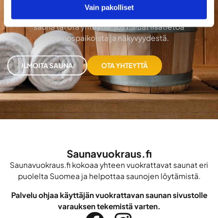
Lisää saunasi Saunavuokraus.fi-palveluun ja tavoita
Vain pakolliset
saunaa etsivät käyttäjät eri puolilta Suomea. Ilmoita
sauna tai ota yhteyttä, jos haluat lisätietoa
mainospaikoista ja näkyvyydestä.
ILMOITA SAUNA
OTA YHTEYTTÄ
Saunavuokraus.fi
Saunavuokraus.fi kokoaa yhteen vuokrattavat saunat eri
puolelta Suomea ja helpottaa saunojen löytämistä.
Palvelu ohjaa käyttäjän vuokrattavan saunan sivustolle
varauksen tekemistä varten.