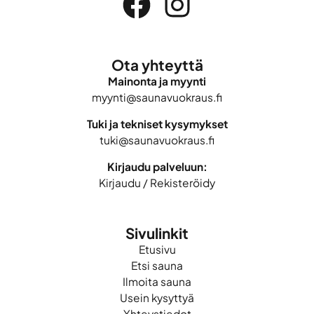
Ota yhteyttä
Mainonta ja myynti
myynti@saunavuokraus.fi
Tuki ja tekniset kysymykset
tuki@saunavuokraus.fi
Kirjaudu palveluun:
Kirjaudu
/
Rekisteröidy
Sivulinkit
Etusivu
Etsi sauna
Ilmoita sauna
Usein kysyttyä
Yhteystiedot