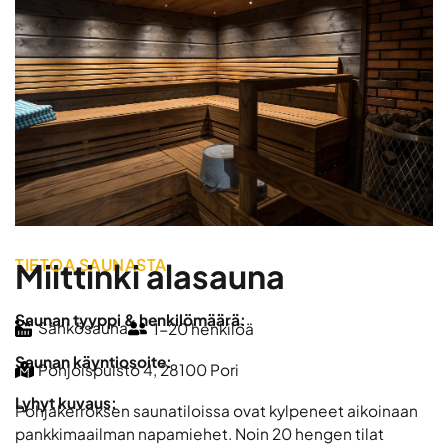
TIETOA SAUNASTA
Miittinki alasauna
Saunan tyyppi & henkilömäärä:
Sähkösauna
1-20 henkilöä
Saunan käyntiosoite:
Pohjoispuisto 4, 28100 Pori
Lyhyt kuvaus:
Pohjakerroksen saunatiloissa ovat kylpeneet aikoinaan
pankkimaailman napamiehet. Noin 20 hengen tilat