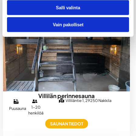
Salli valinta
Vain pakolliset
Villilän perinnesauna
Villiläntie 1, 29250 Nakkila
1-20
Puusauna
henkilöä
SAUNAN TIEDOT