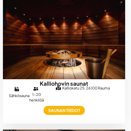
Kalliohovin saunat
Kalliokatu 25, 26100 Rauma
1-20
Sähkösauna
henkilöä
SAUNAN TIEDOT