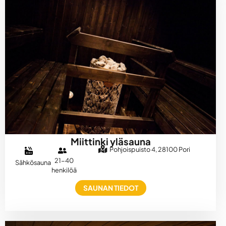
Miittinki yläsauna
Pohjoispuisto 4, 28100 Pori
21-40
Sähkösauna
henkilöä
SAUNAN TIEDOT