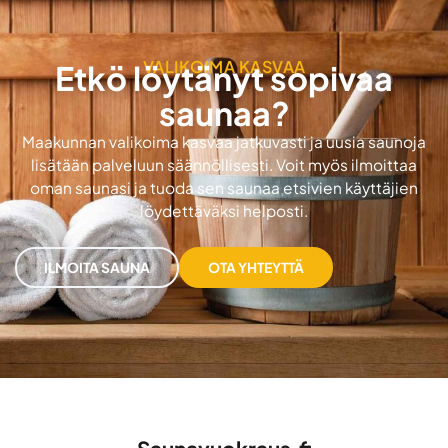
VALIKOIMA KASVAA
Etkö löytänyt sopivaa
saunaa?
Maakunnan valikoima kasvaa jatkuvasti ja uusia saunoja
lisätään palveluun säännöllisesti. Voit myös ilmoittaa
oman saunasi ja tuoda sen saunaa etsivien käyttäjien
löydettäväksi helposti.
ILMOITA SAUNA
OTA YHTEYTTÄ