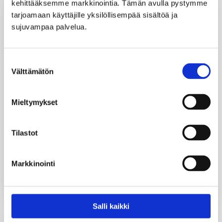
kehittääksemme markkinointia. Tämän avulla pystymme 
tarjoamaan käyttäjille yksilöllisempää sisältöä ja 
sujuvampaa palvelua.
Suostumuksen
Välttämätön
valinta
Mieltymykset
Tilastot
Verstas savusauna
Pyssykankaantie 170, 29270 Nakkila
1-20
Savusauna
Markkinointi
henkilöä
SAUNAN TIEDOT
Salli kaikki