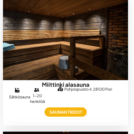
Miittinki alasauna
Pohjoispuisto 4, 28100 Pori
1-20
Sähkösauna
henkilöä
SAUNAN TIEDOT