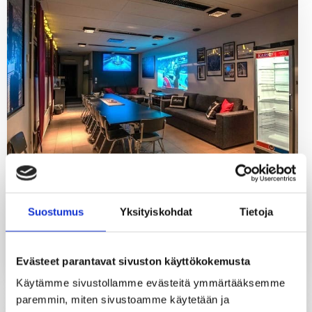
Maisemasauna
Yrjönkatu 23 A, 28100 Pori
Suostumus
Yksityiskohdat
Tietoja
21-40
Sähkösauna
henkilöä
SAUNAN TIEDOT
Evästeet parantavat sivuston käyttökokemusta
Käytämme sivustollamme evästeitä ymmärtääksemme 
paremmin, miten sivustoamme käytetään ja 