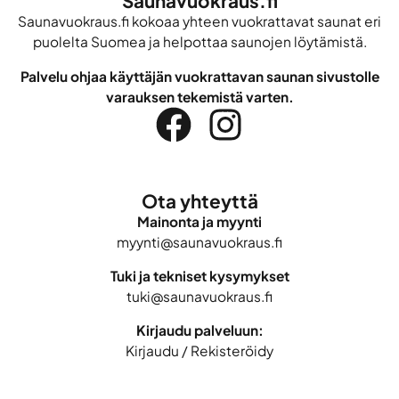
Saunavuokraus.fi
Saunavuokraus.fi kokoaa yhteen vuokrattavat saunat eri
puolelta Suomea ja helpottaa saunojen löytämistä.
Palvelu ohjaa käyttäjän vuokrattavan saunan sivustolle
varauksen tekemistä varten.
Ota yhteyttä
Mainonta ja myynti
myynti@saunavuokraus.fi
Tuki ja tekniset kysymykset
tuki@saunavuokraus.fi
Kirjaudu palveluun:
Kirjaudu
/
Rekisteröidy