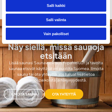
Salli kaikki
Salli valinta
Vain pakolliset
ILMOITA SAUNA
Näy siellä, missä saunoja
etsitään
Lisää saunasi Saunavuokraus.fi-palveluun ja tavoita
saunaa etsivät käyttäjät eri puolilta Suomea. Ilmoita
sauna tai ota yhteyttä, jos haluat lisätietoa
mainospaikoista ja näkyvyydestä.
ILMOITA SAUNA
OTA YHTEYTTÄ