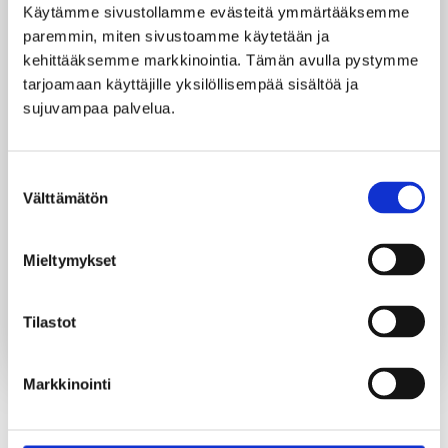
Käytämme sivustollamme evästeitä ymmärtääksemme 
-Pöydät ja tuolit, max 20 hlö:lle
paremmin, miten sivustoamme käytetään ja 
kehittääksemme markkinointia. Tämän avulla pystymme 
-Loppusiivous
tarjoamaan käyttäjille yksilöllisempää sisältöä ja 
sujuvampaa palvelua.
Hinnat alkaen 350€. Viimeisin poistumisaika
tiloista 02:00.
Suostumuksen
Välttämätön
valinta
Lisäpalveluna:
-Catering-palvelut, vuokrapyyhkeet
Mieltymykset
-Saatavilla myös isommat tapahtumatilat jopa yli
100 hlö tilaisuuksiin.
Tilastot
Markkinointi
TAKAISIN SAUNOIHIN