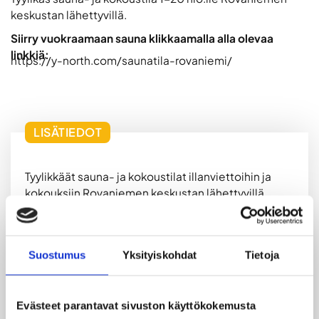
keskustan lähettyvillä.
Siirry vuokraamaan sauna klikkaamalla alla olevaa
linkkiä:
https://y-north.com/saunatila-rovaniemi/
LISÄTIEDOT
Tyylikkäät sauna- ja kokoustilat illanviettoihin ja
kokouksiin Rovaniemen keskustan lähettyvillä.
Vuokraan sisältyy:
Suostumus
Yksityiskohdat
Tietoja
-Pefletit, shampoot ja pesuaineet
-Kokoustekniikka: valkotaulu, iso TV-näyttö (HDMI),
Evästeet parantavat sivuston käyttökokemusta
Jabra-kaiutin, äänentoisto