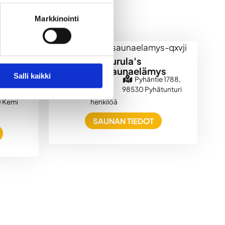
Markkinointi
Kurula's
Rantasaunaelämys
er -
Salli kaikki
Pyhäntie 1788,
etti
98530 Pyhätunturi
hdenkatu
1-20
Sähkösauna
0 Kemi
henkilöä
SAUNAN TIEDOT