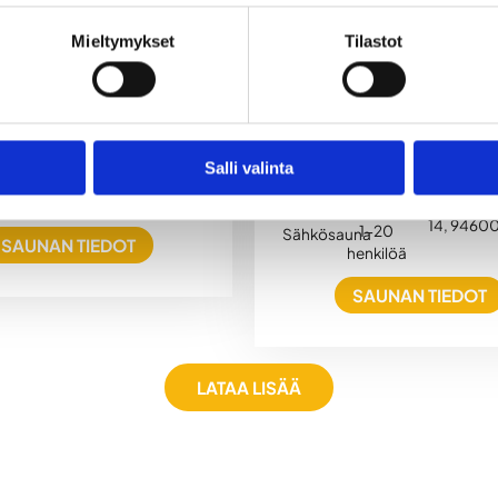
SAUNAN TIEDOT
Mieltymykset
Tilastot
sjärven Rantasauna
Kilpisjärventie
Kemin Karting Cent
Salli valinta
45, 99490 Kilpisjärvi
1-20
Saunatilat & kabin
una
henkilöä
Karjala
14, 9460
1-20
Sähkösauna
SAUNAN TIEDOT
henkilöä
SAUNAN TIEDOT
LATAA LISÄÄ