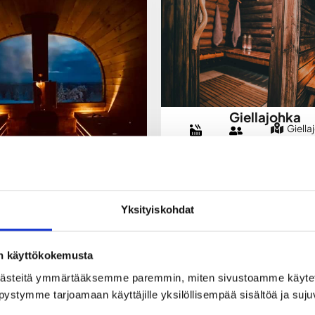
Giellajohka
Giella
Karigasni
1-20
Sähkösauna
2920, 9
henkilöä
Kaama
SAUNAN TIEDOT
Yksityiskohdat
keskus Karemajat
on käyttökokemusta
Karemajojentie
ästeitä ymmärtääksemme paremmin, miten sivustoamme käytet
219, 95600 Ylitornio
1-20
una
pystymme tarjoamaan käyttäjille yksilöllisempää sisältöä ja suj
henkilöä