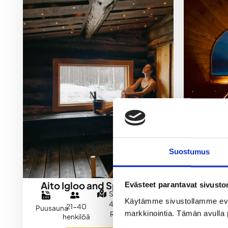
Suostumus
Aito Igloo and Spa Resort
Loma
Evästeet parantavat sivust
Seitarannantie
Käytämme sivustollamme ev
437, 97240
21-40
Puusauna
Sähkösa
markkinointia. Tämän avulla 
Rovaniemi
henkilöä