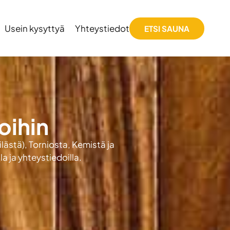
Usein kysyttyä
Yhteystiedot
ETSI SAUNA
oihin
ilästä), Torniosta, Kemistä ja
a ja yhteystiedoilla.