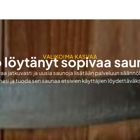
VALIKOIMA KASVAA
 löytänyt sopivaa sa
 jatkuvasti ja uusia saunoja lisätään palveluun säännöll
si ja tuoda sen saunaa etsivien käyttäjien löydettäväks