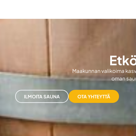
Etkö
Maakunnan valikoima kasvaa
oman sauna
ILMOITA SAUNA
OTA YHTEYTTÄ