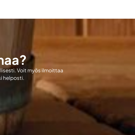
unaa?
isesti. Voit myös ilmoittaa
i helposti.