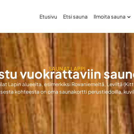
Etusivu
Etsi sauna
Ilmoita sauna
SAUNAT LAPPI
stu vuokrattaviin saun
lat Lapin alueelta, esimerkiksi Rovaniemeltä, Leviltä (Kitt
esta kohteesta on oma saunakortti perustiedoilla, kuvill