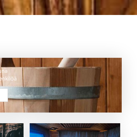
una
enkilöä