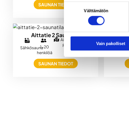
SAUNAN TIEDOT
Suostumuksen
Välttämätön
valinta
Aittatie 2 Saunatila
Kilpi
Aittatie 2, 96100
Vain pakolliset
Rovaniemi
1-20
Sähkösauna
Sähkösa
henkilöä
SAUNAN TIEDOT