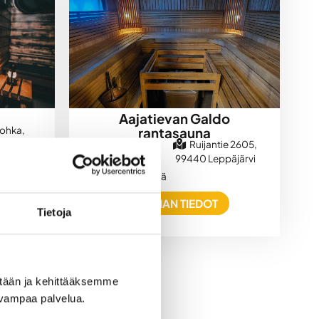
Aajatievan Galdo
johka,
rantasauna
ementie
Ruijantie 2605,
9910
99440 Leppäjärvi
1-20
Sähkösauna
nen
henkilöä
SAUNAN TIEDOT
Tietoja
ään ja kehittääksemme 
uvampaa palvelua.