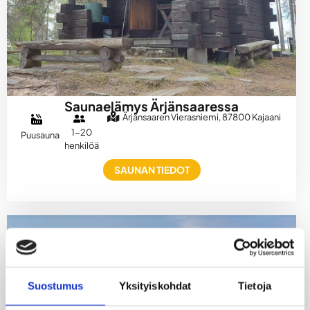
Saunaelämys Ärjänsaaressa
Ärjänsaaren Vierasniemi, 87800 Kajaani
1-20
Puusauna
henkilöä
SAUNAN TIEDOT
Suostumus
Yksityiskohdat
Tietoja