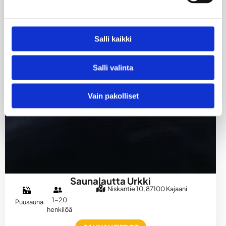
Salli kaikki
Salli valinta
Vain pakolliset
Saunalautta Urkki
Niskantie 10, 87100 Kajaani
1-20
Puusauna
henkilöä