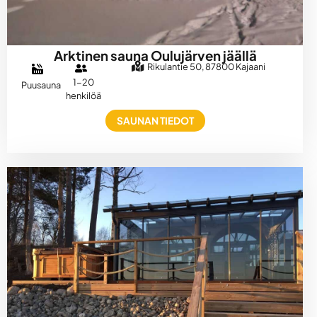
Arktinen sauna Oulujärven jäällä
Rikulantie 50, 87800 Kajaani
1-20
Puusauna
henkilöä
SAUNAN TIEDOT