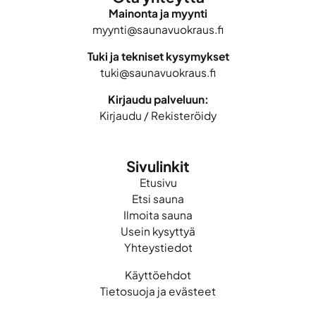
Mainonta ja myynti
myynti@saunavuokraus.fi
Tuki ja tekniset kysymykset
tuki@saunavuokraus.fi
Kirjaudu palveluun:
Kirjaudu
/
Rekisteröidy
Sivulinkit
Etusivu
Etsi sauna
Ilmoita sauna
Usein kysyttyä
Yhteystiedot
Käyttöehdot
Tietosuoja ja evästeet