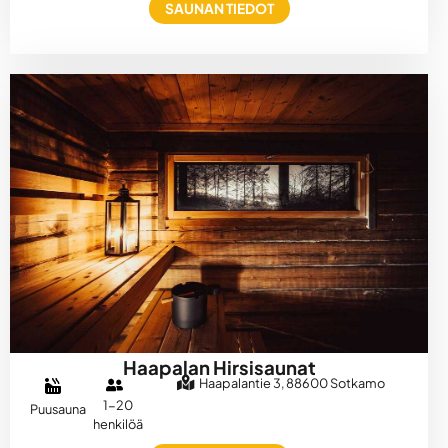
SAUNAN TIEDOT
Haapalan Hirsisaunat
Haapalantie 3, 88600 Sotkamo
1-20
Puusauna
henkilöä