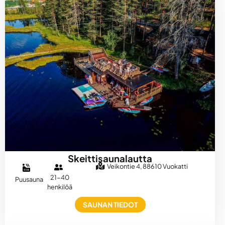
Skeittisaunalautta
Veikontie 4, 88610 Vuokatti
21-40
Puusauna
henkilöä
SAUNAN TIEDOT